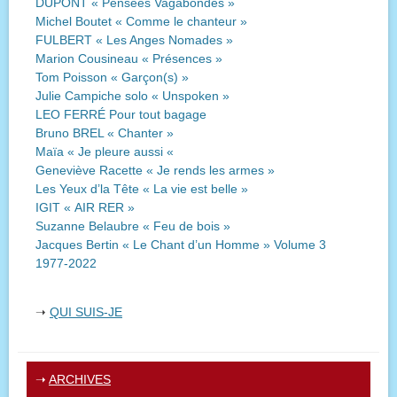
DUPONT « Pensées Vagabondes »
Michel Boutet « Comme le chanteur »
FULBERT « Les Anges Nomades »
Marion Cousineau « Présences »
Tom Poisson « Garçon(s) »
Julie Campiche solo « Unspoken »
LEO FERRÉ Pour tout bagage
Bruno BREL « Chanter »
Maïa « Je pleure aussi «
Geneviève Racette « Je rends les armes »
Les Yeux d’la Tête « La vie est belle »
IGIT « AIR RER »
Suzanne Belaubre « Feu de bois »
Jacques Bertin « Le Chant d’un Homme » Volume 3
1977-2022
➝
QUI SUIS-JE
➝
ARCHIVES