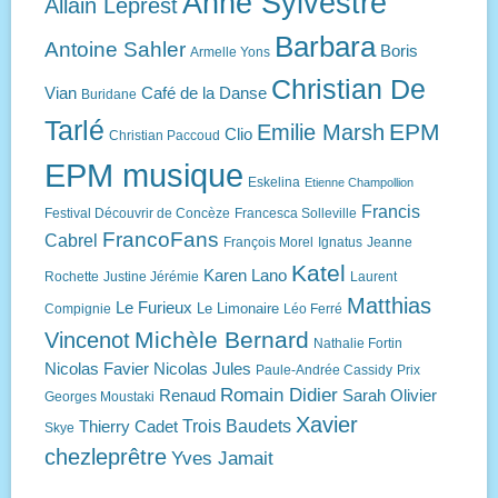
Anne Sylvestre
Allain Leprest
Barbara
Antoine Sahler
Boris
Armelle Yons
Christian De
Vian
Café de la Danse
Buridane
Tarlé
EPM
Emilie Marsh
Clio
Christian Paccoud
EPM musique
Eskelina
Etienne Champollion
Francis
Festival Découvrir de Concèze
Francesca Solleville
FrancoFans
Cabrel
François Morel
Ignatus
Jeanne
Katel
Karen Lano
Rochette
Justine Jérémie
Laurent
Matthias
Le Furieux
Le Limonaire
Compignie
Léo Ferré
Michèle Bernard
Vincenot
Nathalie Fortin
Nicolas Favier
Nicolas Jules
Paule-Andrée Cassidy
Prix
Romain Didier
Renaud
Sarah Olivier
Georges Moustaki
Xavier
Trois Baudets
Thierry Cadet
Skye
chezleprêtre
Yves Jamait