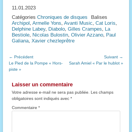
11.01.2023
Catégories
Chroniques de disques
Balises
Archipol
,
Armelle Yons
,
Avanti Music
,
Cat Loris
,
Delphine Labey
,
Diabolo
,
Gilles Crampes
,
La
Bestiole
,
Nicolas Bulostin
,
Olivier Azzano
,
Paul
Galiana
,
Xavier chezleprêtre
Navigation
← Précédent
Suivant →
Article
Article
Le Pied de la Pompe « Hors-
Sarah Amiel « Par le hublot »
de
précédent :
suivant :
piste »
l’article
Laisser un commentaire
Votre adresse e-mail ne sera pas publiée.
Les champs
obligatoires sont indiqués avec
*
Commentaire
*