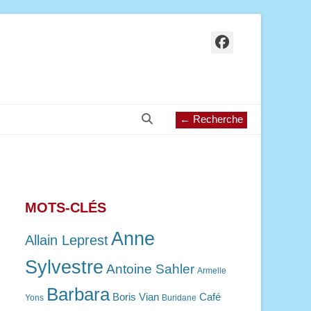
Facebook
Recherche
← Recherche
MOTS-CLÉS
Anne
Allain Leprest
Sylvestre
Antoine Sahler
Armelle
Barbara
Boris Vian
Café
Yons
Buridane