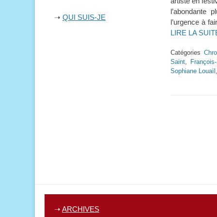
artiste en fest
l’abondante p
➝
QUI SUIS-JE
l’urgence à fa
LIRE LA SUI
Catégories
Chro
Saint
,
François-
Sophiane Louaïl
➝
ARCHIVES