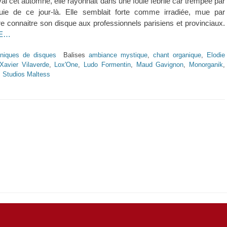
ival cet automne, elle rayonnait dans une foule fébrile car trempée par
luie de ce jour-là. Elle semblait forte comme irradiée, mue par
ire connaitre son disque aux professionnels parisiens et provinciaux.
TE…
niques de disques
Balises
ambiance mystique
,
chant organique
,
Elodie
Xavier Vilaverde
,
Lox'One
,
Ludo Formentin
,
Maud Gavignon
,
Monorganik
,
,
Studios Maltess