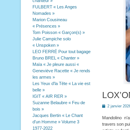
chanteur »
FULBERT « Les Anges
Nomades »
Marion Cousineau
« Présences »
Tom Poisson « Garçon(s) »
Julie Campiche solo
« Unspoken »
LEO FERRÉ Pour tout bagage
Bruno BREL « Chanter »
Maïa « Je pleure aussi «
Geneviève Racette « Je rends
les armes »
Les Yeux d’la Tête « La vie est
belle »
LOX’ON
IGIT « AIR RER »
Suzanne Belaubre « Feu de
Posted
2 janvier 202
bois »
on
Jacques Bertin « Le Chant
Mandolino n’
d’un Homme » Volume 3
travers son pu
1977-2022