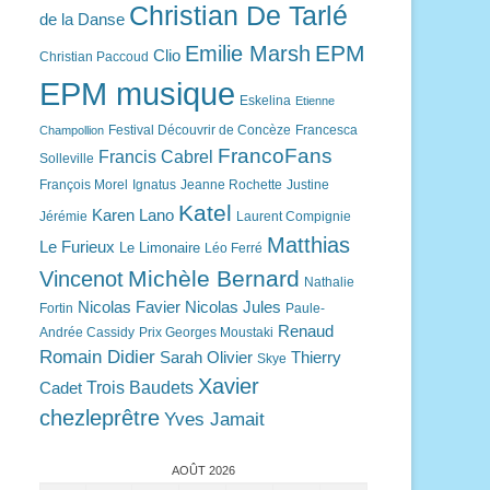
Christian De Tarlé
de la Danse
EPM
Emilie Marsh
Clio
Christian Paccoud
EPM musique
Eskelina
Etienne
Festival Découvrir de Concèze
Francesca
Champollion
FrancoFans
Francis Cabrel
Solleville
François Morel
Ignatus
Jeanne Rochette
Justine
Katel
Karen Lano
Jérémie
Laurent Compignie
Matthias
Le Furieux
Le Limonaire
Léo Ferré
Michèle Bernard
Vincenot
Nathalie
Nicolas Favier
Nicolas Jules
Fortin
Paule-
Renaud
Andrée Cassidy
Prix Georges Moustaki
Romain Didier
Sarah Olivier
Thierry
Skye
Xavier
Trois Baudets
Cadet
chezleprêtre
Yves Jamait
AOÛT 2026