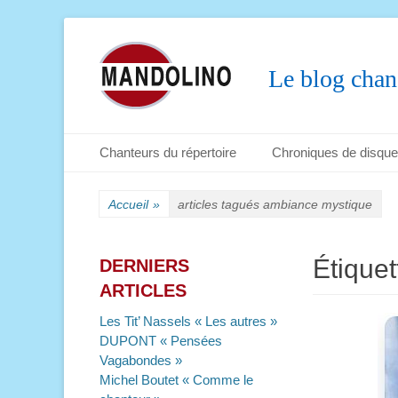
Le blog chan
Menu principal
Aller
Chanteurs du répertoire
Chroniques de disqu
au
Menu secondaire
Aller
contenu
au
Accueil
»
articles tagués
ambiance mystique
contenu
Étiquet
DERNIERS
ARTICLES
Les Tit’ Nassels « Les autres »
DUPONT « Pensées
Vagabondes »
Michel Boutet « Comme le