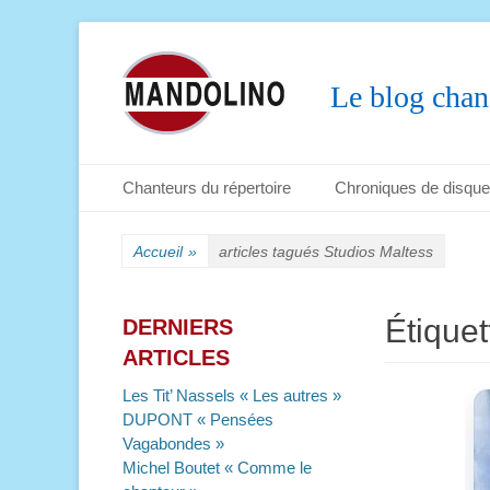
Le blog chan
Menu principal
Aller
Chanteurs du répertoire
Chroniques de disqu
au
Menu secondaire
Aller
contenu
au
Accueil
»
articles tagués
Studios Maltess
contenu
Étiquet
DERNIERS
ARTICLES
Les Tit’ Nassels « Les autres »
DUPONT « Pensées
Vagabondes »
Michel Boutet « Comme le