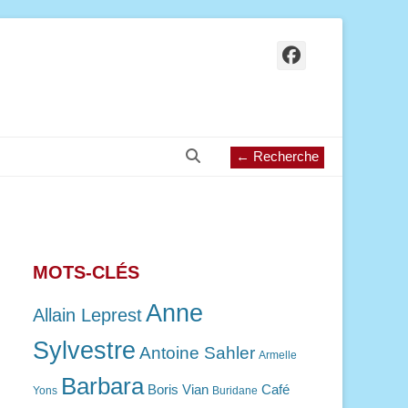
Facebook
Recherche
← Recherche
MOTS-CLÉS
Anne
Allain Leprest
Sylvestre
Antoine Sahler
Armelle
Barbara
Boris Vian
Café
Yons
Buridane