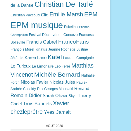
Christian De Tarlé
de la Danse
EPM
Emilie Marsh
Clio
Christian Paccoud
EPM musique
Eskelina
Etienne
Festival Découvrir de Concèze
Francesca
Champollion
FrancoFans
Francis Cabrel
Solleville
François Morel
Ignatus
Jeanne Rochette
Justine
Katel
Karen Lano
Jérémie
Laurent Compignie
Matthias
Le Furieux
Le Limonaire
Léo Ferré
Michèle Bernard
Vincenot
Nathalie
Nicolas Favier
Nicolas Jules
Fortin
Paule-
Renaud
Andrée Cassidy
Prix Georges Moustaki
Romain Didier
Sarah Olivier
Thierry
Skye
Xavier
Trois Baudets
Cadet
chezleprêtre
Yves Jamait
AOÛT 2026