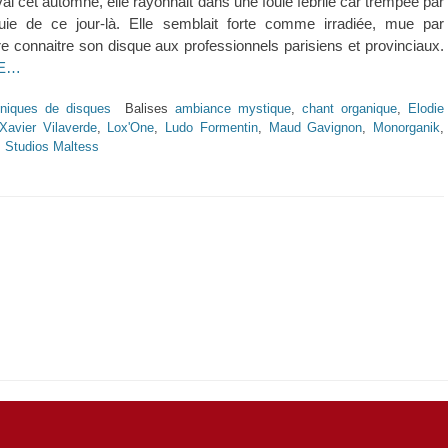
ival cet automne, elle rayonnait dans une foule fébrile car trempée par
luie de ce jour-là. Elle semblait forte comme irradiée, mue par
ire connaitre son disque aux professionnels parisiens et provinciaux.
TE…
niques de disques
Balises
ambiance mystique
,
chant organique
,
Elodie
Xavier Vilaverde
,
Lox'One
,
Ludo Formentin
,
Maud Gavignon
,
Monorganik
,
,
Studios Maltess