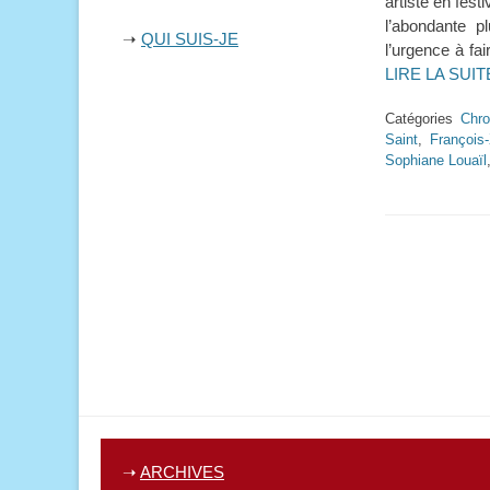
artiste en fest
l’abondante p
➝
QUI SUIS-JE
l’urgence à fa
LIRE LA SUI
Catégories
Chro
Saint
,
François-
Sophiane Louaïl
➝
ARCHIVES