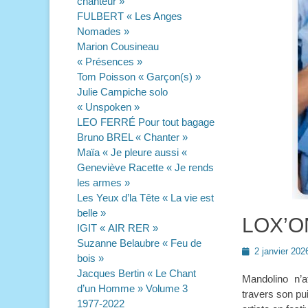
chanteur »
FULBERT « Les Anges
Nomades »
Marion Cousineau
« Présences »
Tom Poisson « Garçon(s) »
Julie Campiche solo
« Unspoken »
LEO FERRÉ Pour tout bagage
Bruno BREL « Chanter »
Maïa « Je pleure aussi «
Geneviève Racette « Je rends
les armes »
Les Yeux d’la Tête « La vie est
belle »
LOX’ON
IGIT « AIR RER »
Suzanne Belaubre « Feu de
Posted
2 janvier 202
bois »
on
Jacques Bertin « Le Chant
Mandolino n’
d’un Homme » Volume 3
travers son pu
1977-2022