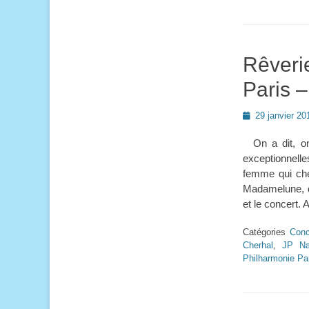
Rêveri
Paris 
Posted
29 janvier 20
on
On a dit, on 
exceptionnelle
femme qui cher
Madamelune, q
et le concert. A
Catégories
Conc
Cherhal
,
JP Na
Philharmonie Pa