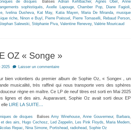
oniques de disques
Balises
Adrian Kehlbacher
,
Agnès Obel
,
Anne
rangements sophistiqués
,
Axelle Lapouge
,
Chamber Pop
,
Diane Fagioli
,
se
,
Ivelina Dusheva
,
Kat May
,
Katia Mayen
,
Maria De Miranda
,
musique
ique riche
,
Ninon e Buyl
,
Pierre Poëssel
,
Pierre Tomaselli
,
Rebaud Person
,
Stephan Salewski
,
Stéphanie Piva
,
Valentine Renevey
,
Valérie Mouricaud
E OZ « Songe »
e 2025
Laisser un commentaire
our bien volontiers du premier album de Sophie Oz, « Songe« , un
nde musicalité, très raffiné qui nous transporte vers des sphères
 douceur règne en maître. Ce LP de neuf titres est sorti en Mai 2025
es lignes et des airs. Auparavant, Sophie Oz avait sorti deux EP
 elle
LIRE LA SUITE…
niques de disques
Balises
Amy Winehouse
,
Anne Gouverneur
,
Barbara
,
 et des airs
,
Hugo Cechosz
,
Led Zeppelin
,
Les Pink Floyds
,
Maria Medem
,
Nicolas Repac
,
Nina Simone
,
Portishead
,
radiohead
,
Sophie Oz