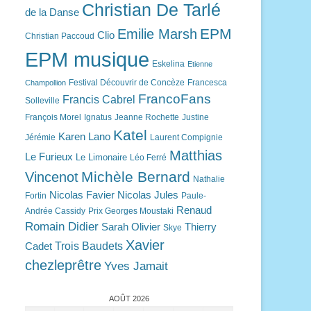
Christian De Tarlé
de la Danse
EPM
Emilie Marsh
Clio
Christian Paccoud
EPM musique
Eskelina
Etienne
Festival Découvrir de Concèze
Francesca
Champollion
FrancoFans
Francis Cabrel
Solleville
François Morel
Ignatus
Jeanne Rochette
Justine
Katel
Karen Lano
Jérémie
Laurent Compignie
Matthias
Le Furieux
Le Limonaire
Léo Ferré
Michèle Bernard
Vincenot
Nathalie
Nicolas Favier
Nicolas Jules
Fortin
Paule-
Renaud
Andrée Cassidy
Prix Georges Moustaki
Romain Didier
Sarah Olivier
Thierry
Skye
Xavier
Trois Baudets
Cadet
chezleprêtre
Yves Jamait
AOÛT 2026