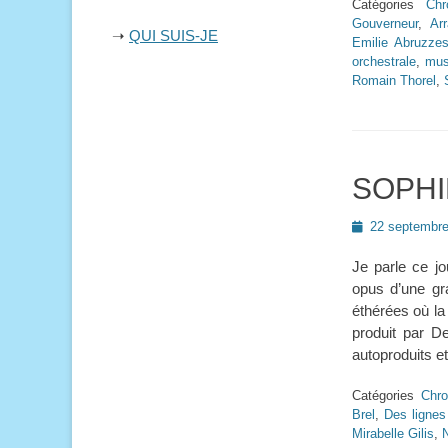
Catégories
Chr
Gouverneur
,
Ar
➝
QUI SUIS-JE
Emilie Abruzze
orchestrale
,
mus
Romain Thorel
,
SOPHI
Posted
22 septembr
on
Je parle ce j
opus d’une gra
éthérées où la
produit par D
autoproduits et
Catégories
Chro
Brel
,
Des lignes
Mirabelle Gilis
,