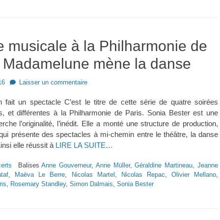
e musicale à la Philharmonie de
– Madamelune mène la danse
16
Laisser un commentaire
fait un spectacle C’est le titre de cette série de quatre soirées
s, et différentes à la Philharmonie de Paris. Sonia Bester est une
che l’originalité, l’inédit. Elle a monté une structure de production,
ui présente des spectacles à mi-chemin entre le théâtre, la danse
insi elle réussit à
LIRE LA SUITE…
erts
Balises
Anne Gouverneur
,
Anne Müller
,
Géraldine Martineau
,
Jeanne
taf
,
Maëva Le Berre
,
Nicolas Martel
,
Nicolas Repac
,
Olivier Mellano
,
ris
,
Rosemary Standley
,
Simon Dalmais
,
Sonia Bester