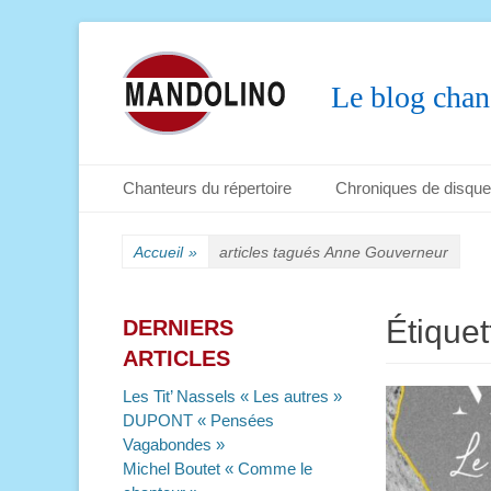
Le blog chan
Menu principal
Aller
Chanteurs du répertoire
Chroniques de disqu
au
Menu secondaire
Aller
contenu
au
Accueil
»
articles tagués
Anne Gouverneur
contenu
Étiquet
DERNIERS
ARTICLES
Les Tit’ Nassels « Les autres »
DUPONT « Pensées
Vagabondes »
Michel Boutet « Comme le