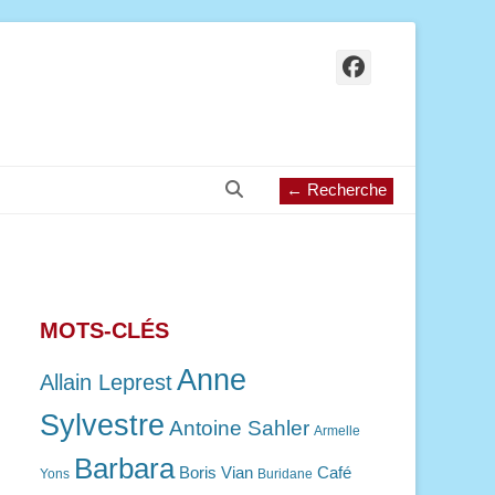
Facebook
Recherche
← Recherche
MOTS-CLÉS
Anne
Allain Leprest
Sylvestre
Antoine Sahler
Armelle
Barbara
Boris Vian
Café
Yons
Buridane