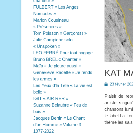
chanteur »
FULBERT « Les Anges
Nomades »
Marion Cousineau
« Présences »
Tom Poisson « Garçon(s) »
Julie Campiche solo
« Unspoken »
LEO FERRÉ Pour tout bagage
Bruno BREL « Chanter »
Maïa « Je pleure aussi «
KAT MA
Geneviève Racette « Je rends
les armes »
Posted
23 février 20
Les Yeux d’la Tête « La vie est
on
belle »
Plaisir de rep
IGIT « AIR RER »
artiste singu
Suzanne Belaubre « Feu de
chansons lumi
bois »
le label La Lo
Jacques Bertin « Le Chant
thème les sais
d’un Homme » Volume 3
1977-2022