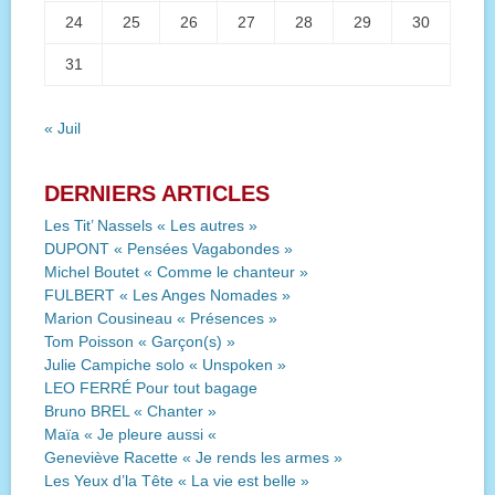
24
25
26
27
28
29
30
31
« Juil
DERNIERS ARTICLES
Les Tit’ Nassels « Les autres »
DUPONT « Pensées Vagabondes »
Michel Boutet « Comme le chanteur »
FULBERT « Les Anges Nomades »
Marion Cousineau « Présences »
Tom Poisson « Garçon(s) »
Julie Campiche solo « Unspoken »
LEO FERRÉ Pour tout bagage
Bruno BREL « Chanter »
Maïa « Je pleure aussi «
Geneviève Racette « Je rends les armes »
Les Yeux d’la Tête « La vie est belle »