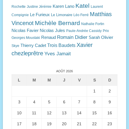
Katel
Karen Lano
Rochette
Justine Jérémie
Laurent
Matthias
Le Furieux
Le Limonaire
Compignie
Léo Ferré
Michèle Bernard
Vincenot
Nathalie Fortin
Nicolas Favier
Nicolas Jules
Paule-Andrée Cassidy
Prix
Romain Didier
Renaud
Sarah Olivier
Georges Moustaki
Xavier
Trois Baudets
Thierry Cadet
Skye
chezleprêtre
Yves Jamait
AOÛT 2026
L
M
M
J
V
S
D
1
2
3
4
5
6
7
8
9
10
11
12
13
14
15
16
17
18
19
20
21
22
23