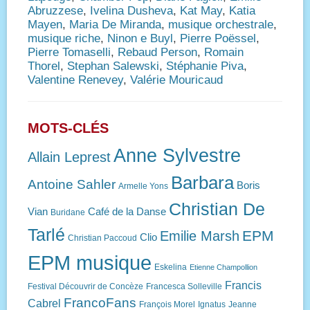
Abruzzese
,
Ivelina Dusheva
,
Kat May
,
Katia
Mayen
,
Maria De Miranda
,
musique orchestrale
,
musique riche
,
Ninon e Buyl
,
Pierre Poëssel
,
Pierre Tomaselli
,
Rebaud Person
,
Romain
Thorel
,
Stephan Salewski
,
Stéphanie Piva
,
Valentine Renevey
,
Valérie Mouricaud
MOTS-CLÉS
Anne Sylvestre
Allain Leprest
Barbara
Antoine Sahler
Boris
Armelle Yons
Christian De
Vian
Café de la Danse
Buridane
Tarlé
EPM
Emilie Marsh
Clio
Christian Paccoud
EPM musique
Eskelina
Etienne Champollion
Francis
Festival Découvrir de Concèze
Francesca Solleville
FrancoFans
Cabrel
François Morel
Ignatus
Jeanne