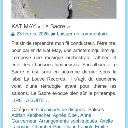
KAT MAY « Le Sacre »
Posted
23 février 2026
Laisser un commentaire
on
Plaisir de reprendre mon fil conducteur, l’étreinte,
pour parler de Kat May, une artiste singulière qui
compose une musique orchestrale raffinée et
écrit des chansons lumineuses. Son album « Le
Sacre » est sorti en automne dernier sous le
label La Louve Records, il s’agit du deuxième
volet d’une tétralogie ayant pour thème les
saisons. Le Sacre évoque bien sûr le printemps,
LIRE LA SUITE…
Catégories
Chroniques de disques
Balises
Adrian Kehlbacher
,
Agnès Obel
,
Anne
Gouverneur
,
Arrangements sophistiqués
,
Axelle
Lapouge
,
Chamber Pop
,
Diane Fagioli
,
Emilie