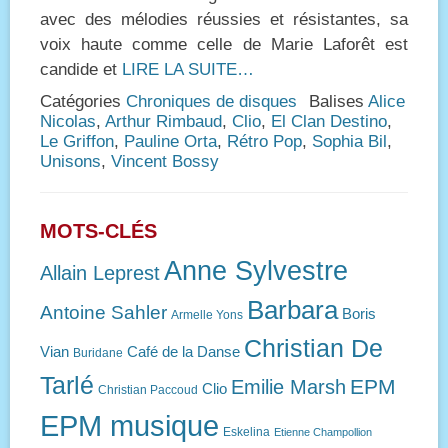
avec des mélodies réussies et résistantes, sa
voix haute comme celle de Marie Laforêt est
candide et
LIRE LA SUITE…
Catégories
Chroniques de disques
Balises
Alice
Nicolas
,
Arthur Rimbaud
,
Clio
,
El Clan Destino
,
Le Griffon
,
Pauline Orta
,
Rétro Pop
,
Sophia Bil
,
Unisons
,
Vincent Bossy
MOTS-CLÉS
Anne Sylvestre
Allain Leprest
Barbara
Antoine Sahler
Boris
Armelle Yons
Christian De
Vian
Café de la Danse
Buridane
Tarlé
EPM
Emilie Marsh
Clio
Christian Paccoud
EPM musique
Eskelina
Etienne Champollion