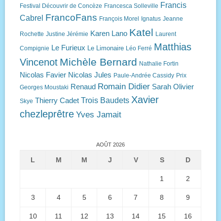
Francis
Festival Découvrir de Concèze
Francesca Solleville
FrancoFans
Cabrel
François Morel
Ignatus
Jeanne
Katel
Karen Lano
Rochette
Justine Jérémie
Laurent
Matthias
Le Furieux
Le Limonaire
Compignie
Léo Ferré
Michèle Bernard
Vincenot
Nathalie Fortin
Nicolas Favier
Nicolas Jules
Paule-Andrée Cassidy
Prix
Romain Didier
Renaud
Sarah Olivier
Georges Moustaki
Xavier
Trois Baudets
Thierry Cadet
Skye
chezleprêtre
Yves Jamait
AOÛT 2026
L
M
M
J
V
S
D
1
2
3
4
5
6
7
8
9
10
11
12
13
14
15
16