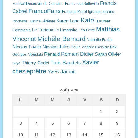
Francis
Festival Découvrir de Concèze
Francesca Solleville
FrancoFans
Cabrel
François Morel
Ignatus
Jeanne
Katel
Karen Lano
Rochette
Justine Jérémie
Laurent
Matthias
Le Furieux
Le Limonaire
Compignie
Léo Ferré
Michèle Bernard
Vincenot
Nathalie Fortin
Nicolas Favier
Nicolas Jules
Paule-Andrée Cassidy
Prix
Romain Didier
Renaud
Sarah Olivier
Georges Moustaki
Xavier
Trois Baudets
Thierry Cadet
Skye
chezleprêtre
Yves Jamait
AOÛT 2026
L
M
M
J
V
S
D
1
2
3
4
5
6
7
8
9
10
11
12
13
14
15
16