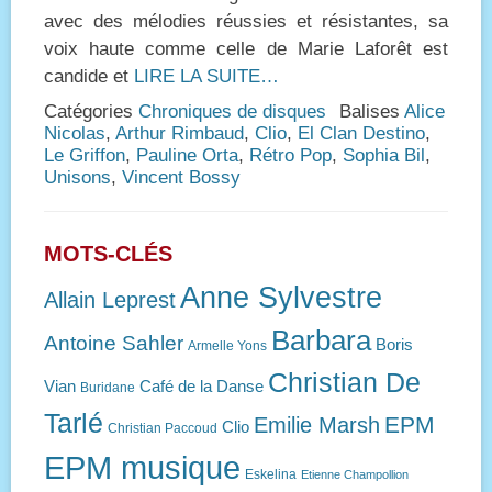
avec des mélodies réussies et résistantes, sa
voix haute comme celle de Marie Laforêt est
candide et
LIRE LA SUITE…
Catégories
Chroniques de disques
Balises
Alice
Nicolas
,
Arthur Rimbaud
,
Clio
,
El Clan Destino
,
Le Griffon
,
Pauline Orta
,
Rétro Pop
,
Sophia Bil
,
Unisons
,
Vincent Bossy
MOTS-CLÉS
Anne Sylvestre
Allain Leprest
Barbara
Antoine Sahler
Boris
Armelle Yons
Christian De
Vian
Café de la Danse
Buridane
Tarlé
EPM
Emilie Marsh
Clio
Christian Paccoud
EPM musique
Eskelina
Etienne Champollion