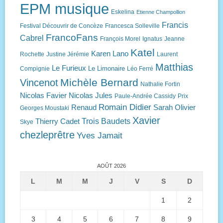
EPM musique
Eskelina
Etienne Champollion
Francis
Festival Découvrir de Concèze
Francesca Solleville
FrancoFans
Cabrel
François Morel
Ignatus
Jeanne
Katel
Karen Lano
Rochette
Justine Jérémie
Laurent
Matthias
Le Furieux
Le Limonaire
Compignie
Léo Ferré
Michèle Bernard
Vincenot
Nathalie Fortin
Nicolas Favier
Nicolas Jules
Paule-Andrée Cassidy
Prix
Romain Didier
Renaud
Sarah Olivier
Georges Moustaki
Xavier
Trois Baudets
Thierry Cadet
Skye
chezleprêtre
Yves Jamait
AOÛT 2026
L
M
M
J
V
S
D
1
2
3
4
5
6
7
8
9