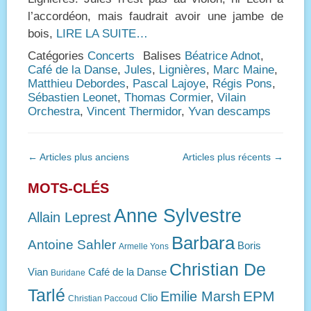
l’accordéon, mais faudrait avoir une jambe de
bois,
LIRE LA SUITE…
Catégories
Concerts
Balises
Béatrice Adnot
,
Café de la Danse
,
Jules
,
Lignières
,
Marc Maine
,
Matthieu Debordes
,
Pascal Lajoye
,
Régis Pons
,
Sébastien Leonet
,
Thomas Cormier
,
Vilain
Orchestra
,
Vincent Thermidor
,
Yvan descamps
Navigation
←
Articles plus anciens
Articles plus récents
→
des
articles
MOTS-CLÉS
Anne Sylvestre
Allain Leprest
Barbara
Antoine Sahler
Boris
Armelle Yons
Christian De
Vian
Café de la Danse
Buridane
Tarlé
EPM
Emilie Marsh
Clio
Christian Paccoud