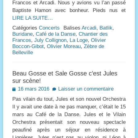
Francos et Arcadi. Nous y avions vu l’an passé
Baptiste Hamon avec bonheur. Pieds nus et
LIRE LA SUITE…
Catégories
Concerts
Balises
Arcadi
,
Batlik
,
Buridane
,
Café de la Danse
,
Chantier des
Francos
,
July Collignon
,
La Loge
,
Olivier
Boccon-Gibot
,
Olivier Moreau
,
Zèbre de
Belleville
Beau Gosse et Sale Gosse c’est Jules
sur scène!
Posted
16 mars 2016
Laisser un commentaire
on
Pas vilain du tout, Jules et son nouvel Orchestra
Il y avait une date à ne pas manquer, c’était le 15
mars au Café de la Danse. Jules et le Vilain
Orchestra présentait son nouveau spectacle
peaufiné après un séjour en résidence à
Lignières. Jules n’est pas au violon, ni Léon à