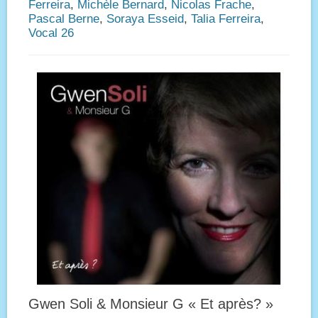
Ferreira
,
Michèle Bernard
,
Nicolas Frache
,
Pascal Berne
,
Soraya Esseid
,
Talia Ferreira
,
Vocal 26
Gwen Soli & Monsieur G « Et après? »