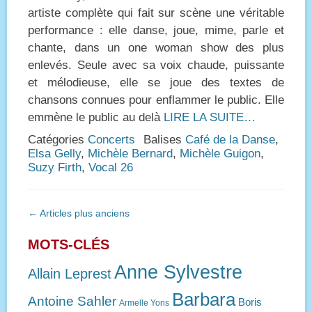
artiste complète qui fait sur scène une véritable
performance : elle danse, joue, mime, parle et
chante, dans un one woman show des plus
enlevés. Seule avec sa voix chaude, puissante
et mélodieuse, elle se joue des textes de
chansons connues pour enflammer le public. Elle
emmène le public au delà
LIRE LA SUITE…
Catégories
Concerts
Balises
Café de la Danse
,
Elsa Gelly
,
Michèle Bernard
,
Michèle Guigon
,
Suzy Firth
,
Vocal 26
Navigation
←
Articles plus anciens
des
articles
MOTS-CLÉS
Anne Sylvestre
Allain Leprest
Barbara
Antoine Sahler
Boris
Armelle Yons