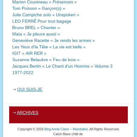
Marion Cousineau « Présences »
Tom Poisson « Garçon(s) »
Julie Campiche solo « Unspoken »
LEO FERRÉ Pour tout bagage
Bruno BREL « Chanter »
Maïa « Je pleure aussi «
Geneviève Racette « Je rends les armes »
Les Yeux d’la Tête « La vie est belle »
IGIT « AIR RER »
Suzanne Belaubre « Feu de bois »
Jacques Bertin « Le Chant d’un Homme » Volume 3
1977-2022
➝
QUI SUIS-JE
➝
ARCHIVES
Copyright © 2026
Blog Annie Claire – Mandolino
. All Rights Reserved.
Catch Base child de