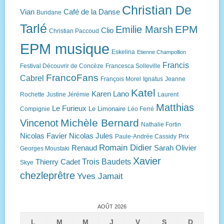
Christian De
Vian
Café de la Danse
Buridane
Tarlé
EPM
Emilie Marsh
Clio
Christian Paccoud
EPM musique
Eskelina
Etienne Champollion
Francis
Festival Découvrir de Concèze
Francesca Solleville
FrancoFans
Cabrel
François Morel
Ignatus
Jeanne
Katel
Karen Lano
Rochette
Justine Jérémie
Laurent
Matthias
Le Furieux
Le Limonaire
Compignie
Léo Ferré
Michèle Bernard
Vincenot
Nathalie Fortin
Nicolas Favier
Nicolas Jules
Paule-Andrée Cassidy
Prix
Romain Didier
Renaud
Sarah Olivier
Georges Moustaki
Xavier
Trois Baudets
Thierry Cadet
Skye
chezleprêtre
Yves Jamait
AOÛT 2026
L
M
M
J
V
S
D