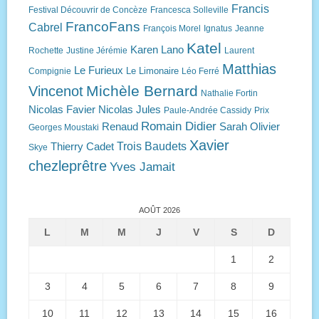
Francis
Festival Découvrir de Concèze
Francesca Solleville
FrancoFans
Cabrel
François Morel
Ignatus
Jeanne
Katel
Karen Lano
Rochette
Justine Jérémie
Laurent
Matthias
Le Furieux
Le Limonaire
Compignie
Léo Ferré
Michèle Bernard
Vincenot
Nathalie Fortin
Nicolas Favier
Nicolas Jules
Paule-Andrée Cassidy
Prix
Romain Didier
Renaud
Sarah Olivier
Georges Moustaki
Xavier
Trois Baudets
Thierry Cadet
Skye
chezleprêtre
Yves Jamait
AOÛT 2026
L
M
M
J
V
S
D
1
2
3
4
5
6
7
8
9
10
11
12
13
14
15
16