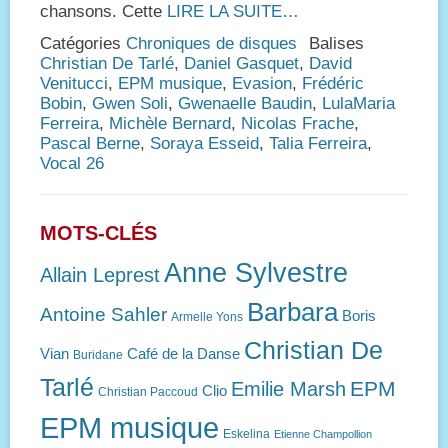
chansons. Cette
LIRE LA SUITE…
Catégories
Chroniques de disques
Balises
Christian De Tarlé
,
Daniel Gasquet
,
David
Venitucci
,
EPM musique
,
Evasion
,
Frédéric
Bobin
,
Gwen Soli
,
Gwenaelle Baudin
,
LulaMaria
Ferreira
,
Michèle Bernard
,
Nicolas Frache
,
Pascal Berne
,
Soraya Esseid
,
Talia Ferreira
,
Vocal 26
MOTS-CLÉS
Anne Sylvestre
Allain Leprest
Barbara
Antoine Sahler
Boris
Armelle Yons
Christian De
Vian
Café de la Danse
Buridane
Tarlé
EPM
Emilie Marsh
Clio
Christian Paccoud
EPM musique
Eskelina
Etienne Champollion