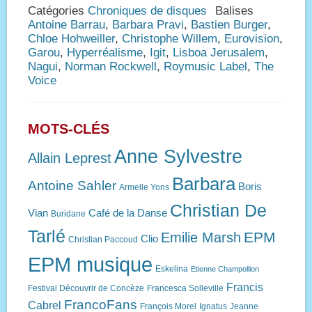
Catégories
Chroniques de disques
Balises
Antoine Barrau
,
Barbara Pravi
,
Bastien Burger
,
Chloe Hohweiller
,
Christophe Willem
,
Eurovision
,
Garou
,
Hyperréalisme
,
Igit
,
Lisboa Jerusalem
,
Nagui
,
Norman Rockwell
,
Roymusic Label
,
The
Voice
MOTS-CLÉS
Anne Sylvestre
Allain Leprest
Barbara
Antoine Sahler
Boris
Armelle Yons
Christian De
Vian
Café de la Danse
Buridane
Tarlé
EPM
Emilie Marsh
Clio
Christian Paccoud
EPM musique
Eskelina
Etienne Champollion
Francis
Festival Découvrir de Concèze
Francesca Solleville
FrancoFans
Cabrel
François Morel
Ignatus
Jeanne