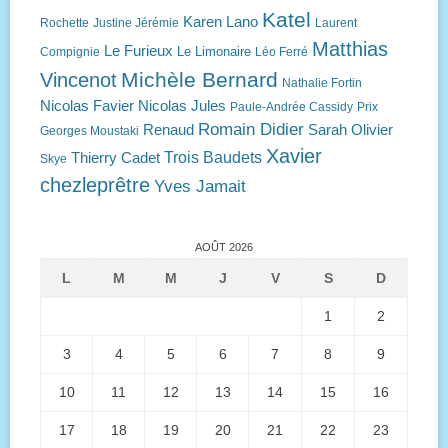
Katel
Karen Lano
Rochette
Justine Jérémie
Laurent
Matthias
Le Furieux
Le Limonaire
Compignie
Léo Ferré
Michèle Bernard
Vincenot
Nathalie Fortin
Nicolas Favier
Nicolas Jules
Paule-Andrée Cassidy
Prix
Romain Didier
Renaud
Sarah Olivier
Georges Moustaki
Xavier
Trois Baudets
Thierry Cadet
Skye
chezleprêtre
Yves Jamait
AOÛT 2026
L
M
M
J
V
S
D
1
2
3
4
5
6
7
8
9
10
11
12
13
14
15
16
17
18
19
20
21
22
23