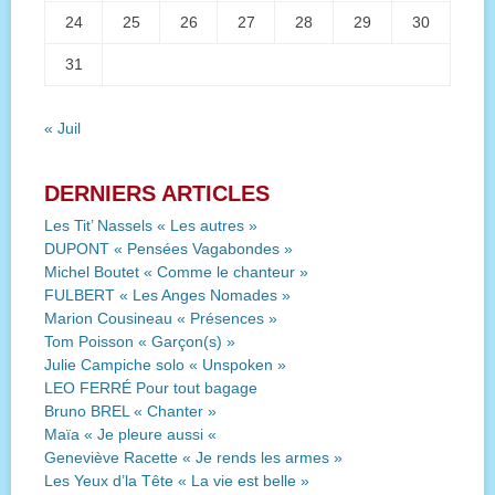
24
25
26
27
28
29
30
31
« Juil
DERNIERS ARTICLES
Les Tit’ Nassels « Les autres »
DUPONT « Pensées Vagabondes »
Michel Boutet « Comme le chanteur »
FULBERT « Les Anges Nomades »
Marion Cousineau « Présences »
Tom Poisson « Garçon(s) »
Julie Campiche solo « Unspoken »
LEO FERRÉ Pour tout bagage
Bruno BREL « Chanter »
Maïa « Je pleure aussi «
Geneviève Racette « Je rends les armes »
Les Yeux d’la Tête « La vie est belle »