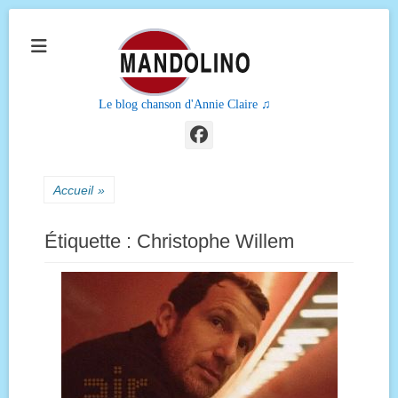
Le blog chanson d'Annie Claire ♫
Facebook
Accueil
»
Étiquette :
Christophe Willem