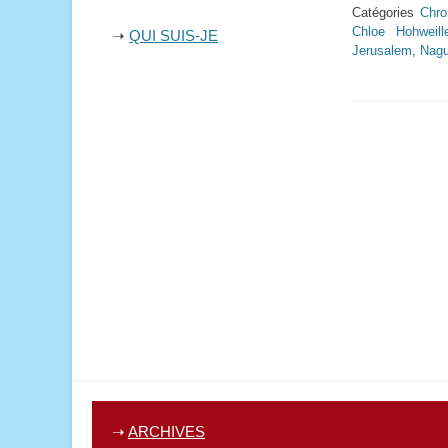
Catégories
Chro
Chloe Hohweille
➝
QUI SUIS-JE
Jerusalem
,
Nagu
➝
ARCHIVES