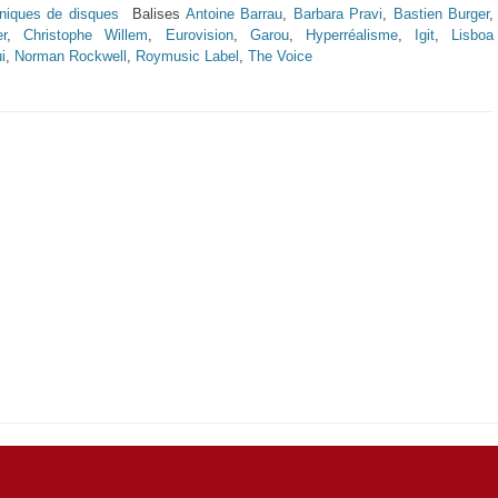
niques de disques
Balises
Antoine Barrau
,
Barbara Pravi
,
Bastien Burger
,
r
,
Christophe Willem
,
Eurovision
,
Garou
,
Hyperréalisme
,
Igit
,
Lisboa
i
,
Norman Rockwell
,
Roymusic Label
,
The Voice