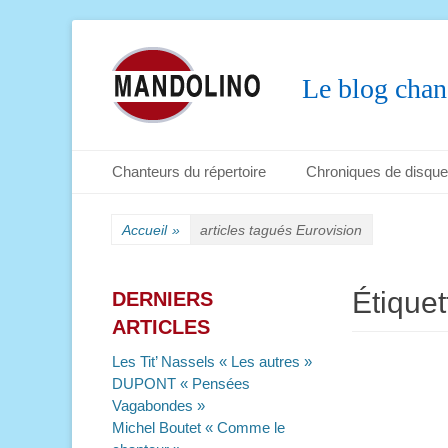
Le blog chan
Menu principal
Aller
Chanteurs du répertoire
Chroniques de disqu
au
Menu secondaire
Aller
contenu
au
Accueil
»
articles tagués
Eurovision
contenu
Étiquet
DERNIERS
ARTICLES
Les Tit’ Nassels « Les autres »
DUPONT « Pensées
Vagabondes »
Michel Boutet « Comme le