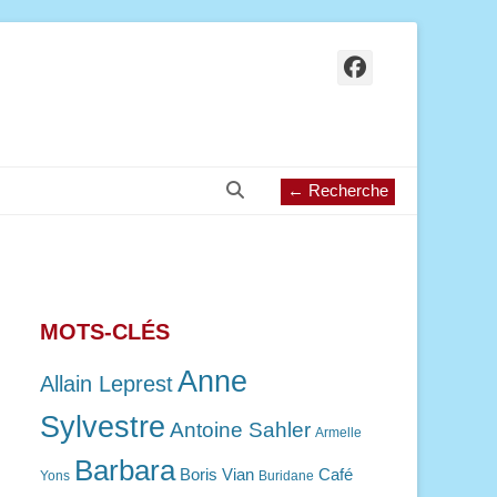
Facebook
Recherche
← Recherche
MOTS-CLÉS
Anne
Allain Leprest
Sylvestre
Antoine Sahler
Armelle
Barbara
Boris Vian
Café
Yons
Buridane