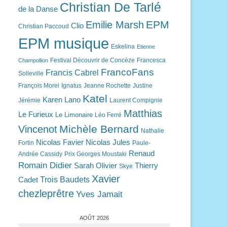
Christian De Tarlé
de la Danse
EPM
Emilie Marsh
Clio
Christian Paccoud
EPM musique
Eskelina
Etienne
Festival Découvrir de Concèze
Francesca
Champollion
FrancoFans
Francis Cabrel
Solleville
François Morel
Ignatus
Jeanne Rochette
Justine
Katel
Karen Lano
Jérémie
Laurent Compignie
Matthias
Le Furieux
Le Limonaire
Léo Ferré
Michèle Bernard
Vincenot
Nathalie
Nicolas Favier
Nicolas Jules
Fortin
Paule-
Renaud
Andrée Cassidy
Prix Georges Moustaki
Romain Didier
Sarah Olivier
Thierry
Skye
Xavier
Trois Baudets
Cadet
chezleprêtre
Yves Jamait
AOÛT 2026