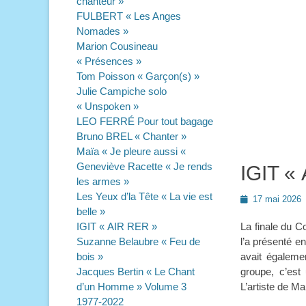
chanteur »
FULBERT « Les Anges
Nomades »
Marion Cousineau
« Présences »
Tom Poisson « Garçon(s) »
Julie Campiche solo
« Unspoken »
LEO FERRÉ Pour tout bagage
Bruno BREL « Chanter »
Maïa « Je pleure aussi «
Geneviève Racette « Je rends
IGIT «
les armes »
Les Yeux d’la Tête « La vie est
Posted
17 mai 2026
belle »
on
IGIT « AIR RER »
La finale du C
Suzanne Belaubre « Feu de
l’a présenté en
bois »
avait égaleme
Jacques Bertin « Le Chant
groupe, c’est 
d’un Homme » Volume 3
L’artiste de Ma
1977-2022