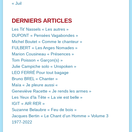
« Juil
DERNIERS ARTICLES
Les Tit’ Nassels « Les autres »
DUPONT « Pensées Vagabondes »
Michel Boutet « Comme le chanteur »
FULBERT « Les Anges Nomades »
Marion Cousineau « Présences »
Tom Poisson « Garçon(s) »
Julie Campiche solo « Unspoken »
LEO FERRÉ Pour tout bagage
Bruno BREL « Chanter »
Maïa « Je pleure aussi «
Geneviève Racette « Je rends les armes »
Les Yeux d’la Tête « La vie est belle »
IGIT « AIR RER »
Suzanne Belaubre « Feu de bois »
Jacques Bertin « Le Chant d’un Homme » Volume 3
1977-2022