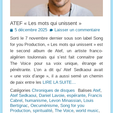
ATEF « Les mots qui unissent »
Posted
5 décembre 2025
Laisser un commentaire
on
Sorti le 7 novembre dernier sous son label Song
for you Production, « Les mots qui unissent » est
le second album de Atef, un artiste franco-
algérien toulonnais qui s’est fait connaitre par
The Voice pour sa voix unique, étrange et
pénétrante. L’on a dit qu’ Atef Sedkaoui avait
« une voix d’ange », il a aussi semé un chemin
de paix entre les
LIRE LA SUITE…
Catégories
Chroniques de disques
Balises
Atef
,
Atef Sedkaoui
,
Daniel Lavoie
,
espérante
,
Francis
Cabrel
,
humanisme
,
Levon Minassian
,
Louis
Bertignac
,
Oecuménisme
,
Song for you
Production
,
spiritualité
,
The Voice
,
world music
,