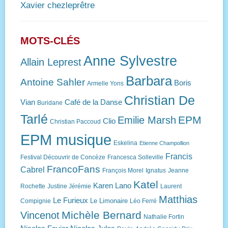
Xavier chezleprêtre
MOTS-CLÉS
Anne Sylvestre
Allain Leprest
Barbara
Antoine Sahler
Boris
Armelle Yons
Christian De
Vian
Café de la Danse
Buridane
Tarlé
EPM
Emilie Marsh
Clio
Christian Paccoud
EPM musique
Eskelina
Etienne Champollion
Francis
Festival Découvrir de Concèze
Francesca Solleville
FrancoFans
Cabrel
François Morel
Ignatus
Jeanne
Katel
Karen Lano
Rochette
Justine Jérémie
Laurent
Matthias
Le Furieux
Le Limonaire
Compignie
Léo Ferré
Michèle Bernard
Vincenot
Nathalie Fortin