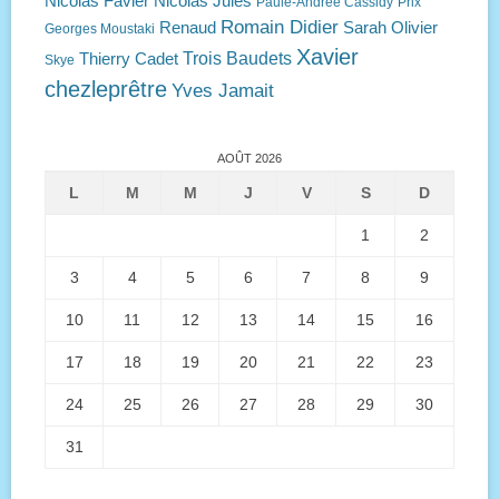
Nicolas Favier
Nicolas Jules
Paule-Andrée Cassidy
Prix
Romain Didier
Renaud
Sarah Olivier
Georges Moustaki
Xavier
Trois Baudets
Thierry Cadet
Skye
chezleprêtre
Yves Jamait
AOÛT 2026
L
M
M
J
V
S
D
1
2
3
4
5
6
7
8
9
10
11
12
13
14
15
16
17
18
19
20
21
22
23
24
25
26
27
28
29
30
31