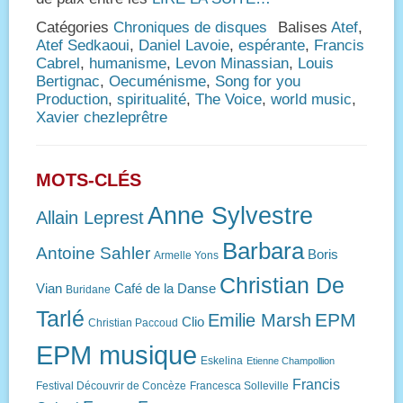
Catégories
Chroniques de disques
Balises
Atef
,
Atef Sedkaoui
,
Daniel Lavoie
,
espérante
,
Francis
Cabrel
,
humanisme
,
Levon Minassian
,
Louis
Bertignac
,
Oecuménisme
,
Song for you
Production
,
spiritualité
,
The Voice
,
world music
,
Xavier chezleprêtre
MOTS-CLÉS
Anne Sylvestre
Allain Leprest
Barbara
Antoine Sahler
Boris
Armelle Yons
Christian De
Vian
Café de la Danse
Buridane
Tarlé
EPM
Emilie Marsh
Clio
Christian Paccoud
EPM musique
Eskelina
Etienne Champollion
Francis
Festival Découvrir de Concèze
Francesca Solleville