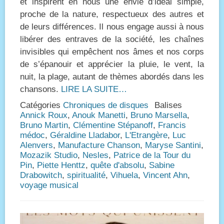
et inspirent en nous une envie d’idéal simple,
proche de la nature, respectueux des autres et
de leurs différences. Il nous engage aussi à nous
libérer des entraves de la société, les chaînes
invisibles qui empêchent nos âmes et nos corps
de s’épanouir et apprécier la pluie, le vent, la
nuit, la plage, autant de thèmes abordés dans les
chansons.
LIRE LA SUITE…
Catégories
Chroniques de disques
Balises
Annick Roux
,
Anouk Manetti
,
Bruno Marsella
,
Bruno Martin
,
Clémentine Stépanoff
,
Francis
médoc
,
Géraldine Lladabor
,
L'Etrangère
,
Luc
Alenvers
,
Manufacture Chanson
,
Maryse Santini
,
Mozazik Studio
,
Nesles
,
Patrice de la Tour du
Pin
,
Piette Henttz
,
quête d'absolu
,
Sabine
Drabowitch
,
spiritualité
,
Vihuela
,
Vincent Ahn
,
voyage musical