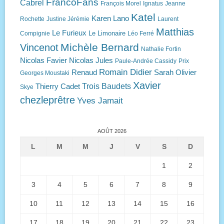
FrancoFans
Cabrel
François Morel
Ignatus
Jeanne
Katel
Karen Lano
Rochette
Justine Jérémie
Laurent
Matthias
Le Furieux
Le Limonaire
Compignie
Léo Ferré
Michèle Bernard
Vincenot
Nathalie Fortin
Nicolas Favier
Nicolas Jules
Paule-Andrée Cassidy
Prix
Romain Didier
Renaud
Sarah Olivier
Georges Moustaki
Xavier
Trois Baudets
Thierry Cadet
Skye
chezleprêtre
Yves Jamait
AOÛT 2026
L
M
M
J
V
S
D
1
2
3
4
5
6
7
8
9
10
11
12
13
14
15
16
17
18
19
20
21
22
23