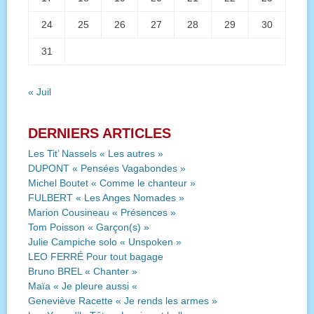
24
25
26
27
28
29
30
31
« Juil
DERNIERS ARTICLES
Les Tit’ Nassels « Les autres »
DUPONT « Pensées Vagabondes »
Michel Boutet « Comme le chanteur »
FULBERT « Les Anges Nomades »
Marion Cousineau « Présences »
Tom Poisson « Garçon(s) »
Julie Campiche solo « Unspoken »
LEO FERRÉ Pour tout bagage
Bruno BREL « Chanter »
Maïa « Je pleure aussi «
Geneviève Racette « Je rends les armes »