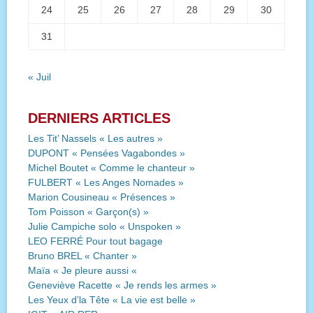
24
25
26
27
28
29
30
31
« Juil
DERNIERS ARTICLES
Les Tit’ Nassels « Les autres »
DUPONT « Pensées Vagabondes »
Michel Boutet « Comme le chanteur »
FULBERT « Les Anges Nomades »
Marion Cousineau « Présences »
Tom Poisson « Garçon(s) »
Julie Campiche solo « Unspoken »
LEO FERRÉ Pour tout bagage
Bruno BREL « Chanter »
Maïa « Je pleure aussi «
Geneviève Racette « Je rends les armes »
Les Yeux d’la Tête « La vie est belle »