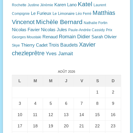
Katel
Karen Lano
Rochette
Justine Jérémie
Laurent
Matthias
Le Furieux
Le Limonaire
Compignie
Léo Ferré
Michèle Bernard
Vincenot
Nathalie Fortin
Nicolas Favier
Nicolas Jules
Paule-Andrée Cassidy
Prix
Romain Didier
Renaud
Sarah Olivier
Georges Moustaki
Xavier
Trois Baudets
Thierry Cadet
Skye
chezleprêtre
Yves Jamait
AOÛT 2026
L
M
M
J
V
S
D
1
2
3
4
5
6
7
8
9
10
11
12
13
14
15
16
17
18
19
20
21
22
23