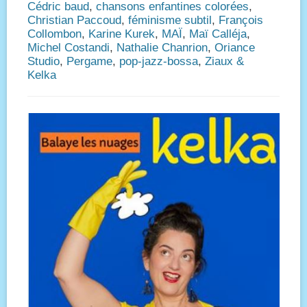
Cédric baud
,
chansons enfantines colorées
,
Christian Paccoud
,
féminisme subtil
,
François
Collombon
,
Karine Kurek
,
MAÏ
,
Maï Calléja
,
Michel Costandi
,
Nathalie Chanrion
,
Oriance
Studio
,
Pergame
,
pop-jazz-bossa
,
Ziaux &
Kelka