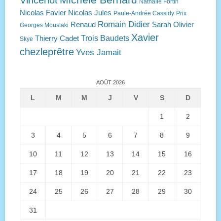
Vincenot
Nathalie Fortin
Nicolas Favier
Nicolas Jules
Paule-Andrée Cassidy
Prix
Romain Didier
Renaud
Sarah Olivier
Georges Moustaki
Xavier
Trois Baudets
Thierry Cadet
Skye
chezleprêtre
Yves Jamait
AOÛT 2026
L
M
M
J
V
S
D
1
2
3
4
5
6
7
8
9
10
11
12
13
14
15
16
17
18
19
20
21
22
23
24
25
26
27
28
29
30
31