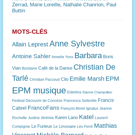
Zerrad
,
Marie Loreille
,
Nathalie Chanrion
,
Paul
Buttin
MOTS-CLÉS
Anne Sylvestre
Allain Leprest
Barbara
Antoine Sahler
Boris
Armelle Yons
Christian De
Vian
Café de la Danse
Buridane
Tarlé
EPM
Emilie Marsh
Clio
Christian Paccoud
EPM musique
Eskelina
Etienne Champollion
Francis
Festival Découvrir de Concèze
Francesca Solleville
FrancoFans
Cabrel
François Morel
Ignatus
Jeanne
Katel
Karen Lano
Rochette
Justine Jérémie
Laurent
Matthias
Le Furieux
Le Limonaire
Compignie
Léo Ferré
Michèle Bernard