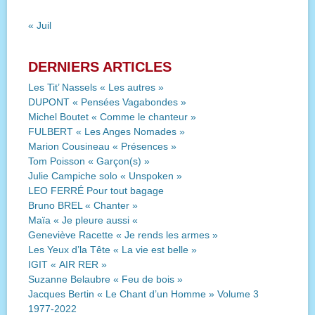
« Juil
DERNIERS ARTICLES
Les Tit’ Nassels « Les autres »
DUPONT « Pensées Vagabondes »
Michel Boutet « Comme le chanteur »
FULBERT « Les Anges Nomades »
Marion Cousineau « Présences »
Tom Poisson « Garçon(s) »
Julie Campiche solo « Unspoken »
LEO FERRÉ Pour tout bagage
Bruno BREL « Chanter »
Maïa « Je pleure aussi «
Geneviève Racette « Je rends les armes »
Les Yeux d’la Tête « La vie est belle »
IGIT « AIR RER »
Suzanne Belaubre « Feu de bois »
Jacques Bertin « Le Chant d’un Homme » Volume 3
1977-2022