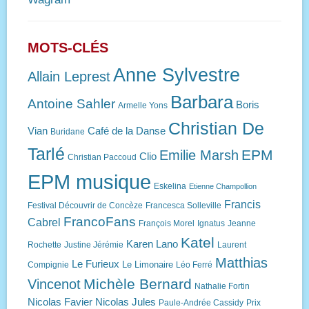
MOTS-CLÉS
Anne Sylvestre
Allain Leprest
Barbara
Antoine Sahler
Boris
Armelle Yons
Christian De
Vian
Café de la Danse
Buridane
Tarlé
EPM
Emilie Marsh
Clio
Christian Paccoud
EPM musique
Eskelina
Etienne Champollion
Francis
Festival Découvrir de Concèze
Francesca Solleville
FrancoFans
Cabrel
François Morel
Ignatus
Jeanne
Katel
Karen Lano
Rochette
Justine Jérémie
Laurent
Matthias
Le Furieux
Le Limonaire
Compignie
Léo Ferré
Michèle Bernard
Vincenot
Nathalie Fortin
Nicolas Favier
Nicolas Jules
Paule-Andrée Cassidy
Prix