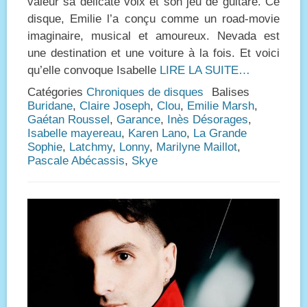
valeur sa délicate voix et son jeu de guitare. Ce
disque, Emilie l’a conçu comme un road-movie
imaginaire, musical et amoureux. Nevada est
une destination et une voiture à la fois. Et voici
qu’elle convoque Isabelle
LIRE LA SUITE…
Catégories
Chroniques de disques
Balises
Buridane
,
Claire Joseph
,
Clou
,
Emilie Marsh
,
Gaétan Roussel
,
Garance
,
Inès Désorages
,
Isabelle mayereau
,
Karen Lano
,
La Grande
Sophie
,
Latchmy
,
Lonny
,
Marilyne Maillot
,
Pascale Abécassis
,
Skye