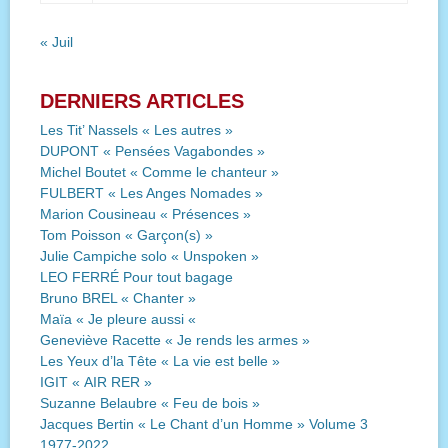
« Juil
DERNIERS ARTICLES
Les Tit’ Nassels « Les autres »
DUPONT « Pensées Vagabondes »
Michel Boutet « Comme le chanteur »
FULBERT « Les Anges Nomades »
Marion Cousineau « Présences »
Tom Poisson « Garçon(s) »
Julie Campiche solo « Unspoken »
LEO FERRÉ Pour tout bagage
Bruno BREL « Chanter »
Maïa « Je pleure aussi «
Geneviève Racette « Je rends les armes »
Les Yeux d’la Tête « La vie est belle »
IGIT « AIR RER »
Suzanne Belaubre « Feu de bois »
Jacques Bertin « Le Chant d’un Homme » Volume 3
1977-2022