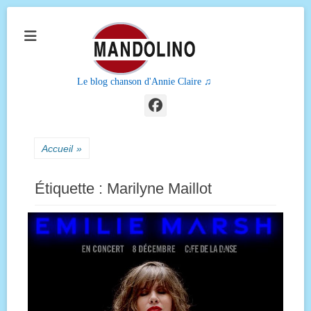
Le blog chanson d'Annie Claire ♫
Facebook
Accueil
»
Étiquette :
Marilyne Maillot