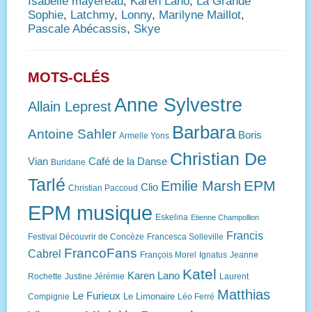
Isabelle mayereau
,
Karen Lano
,
La Grande
Sophie
,
Latchmy
,
Lonny
,
Marilyne Maillot
,
Pascale Abécassis
,
Skye
MOTS-CLÉS
Anne Sylvestre
Allain Leprest
Barbara
Antoine Sahler
Boris
Armelle Yons
Christian De
Vian
Café de la Danse
Buridane
Tarlé
EPM
Emilie Marsh
Clio
Christian Paccoud
EPM musique
Eskelina
Etienne Champollion
Francis
Festival Découvrir de Concèze
Francesca Solleville
FrancoFans
Cabrel
François Morel
Ignatus
Jeanne
Katel
Karen Lano
Rochette
Justine Jérémie
Laurent
Matthias
Le Furieux
Le Limonaire
Compignie
Léo Ferré