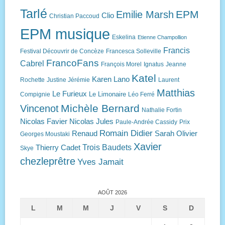
Tarlé
EPM
Emilie Marsh
Clio
Christian Paccoud
EPM musique
Eskelina
Etienne Champollion
Francis
Festival Découvrir de Concèze
Francesca Solleville
FrancoFans
Cabrel
François Morel
Ignatus
Jeanne
Katel
Karen Lano
Rochette
Justine Jérémie
Laurent
Matthias
Le Furieux
Le Limonaire
Compignie
Léo Ferré
Michèle Bernard
Vincenot
Nathalie Fortin
Nicolas Favier
Nicolas Jules
Paule-Andrée Cassidy
Prix
Romain Didier
Renaud
Sarah Olivier
Georges Moustaki
Xavier
Trois Baudets
Thierry Cadet
Skye
chezleprêtre
Yves Jamait
AOÛT 2026
L
M
M
J
V
S
D