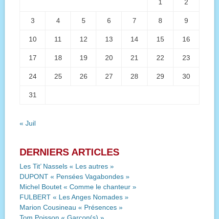
1
2
3
4
5
6
7
8
9
10
11
12
13
14
15
16
17
18
19
20
21
22
23
24
25
26
27
28
29
30
31
« Juil
DERNIERS ARTICLES
Les Tit’ Nassels « Les autres »
DUPONT « Pensées Vagabondes »
Michel Boutet « Comme le chanteur »
FULBERT « Les Anges Nomades »
Marion Cousineau « Présences »
Tom Poisson « Garçon(s) »