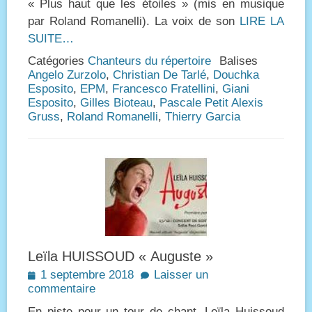
« Plus haut que les étoiles » (mis en musique
par Roland Romanelli). La voix de son
LIRE LA
SUITE…
Catégories
Chanteurs du répertoire
Balises
Angelo Zurzolo
,
Christian De Tarlé
,
Douchka
Esposito
,
EPM
,
Francesco Fratellini
,
Giani
Esposito
,
Gilles Bioteau
,
Pascale Petit Alexis
Gruss
,
Roland Romanelli
,
Thierry Garcia
Leïla HUISSOUD « Auguste »
Posted
1 septembre 2018
Laisser un
on
commentaire
En piste pour un tour de chant, Leïla Huissoud