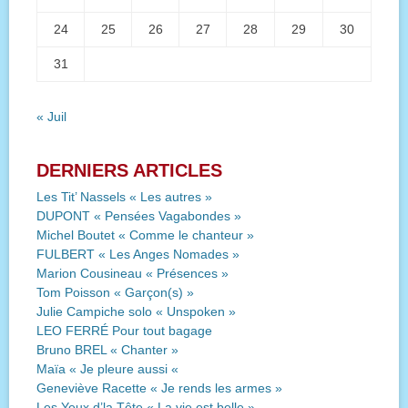
24
25
26
27
28
29
30
31
« Juil
DERNIERS ARTICLES
Les Tit’ Nassels « Les autres »
DUPONT « Pensées Vagabondes »
Michel Boutet « Comme le chanteur »
FULBERT « Les Anges Nomades »
Marion Cousineau « Présences »
Tom Poisson « Garçon(s) »
Julie Campiche solo « Unspoken »
LEO FERRÉ Pour tout bagage
Bruno BREL « Chanter »
Maïa « Je pleure aussi «
Geneviève Racette « Je rends les armes »
Les Yeux d’la Tête « La vie est belle »