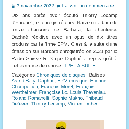
Posted
3 novembre 2022
Laisser un commentaire
on
Dix ans après avoir écouté Thierry Lecamp
d’Europe1, et enregistré chez Naïve un album de
treize chansons de Barbara, la chanteuse
Daphné récidive avec un opus de dix titres
produits par la firme EPM. C’est à la suite d’une
émission sur Barbara enregistrée en 2021 par la
Radio Suisse RTS que Daphné a repris goût à
cet exercice de reprise
LIRE LA SUITE…
Catégories
Chroniques de disques
Balises
Astrid Bâty
,
Daphné
,
EPM musique
,
Etienne
Champollion
,
François Morel
,
François
Wertheimer
,
Françoise Lo
,
Louis Theveniau
,
Roland Romanelli
,
Sophie Makno
,
Thibaud
Defever
,
Thierry Lecamp
,
Vincent Imbert.