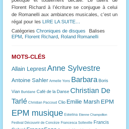
poétique et totalement décalé. Le talent de
Florent Richard à l’écriture se conjugue à celui
de Romanelli aux ambiances musicales, c’est un
régal pour les
LIRE LA SUITE…
Catégories
Chroniques de disques
Balises
EPM
,
Florent Richard
,
Roland Romanelli
MOTS-CLÉS
Anne Sylvestre
Allain Leprest
Barbara
Antoine Sahler
Boris
Armelle Yons
Christian De
Vian
Café de la Danse
Buridane
Tarlé
EPM
Emilie Marsh
Clio
Christian Paccoud
EPM musique
Eskelina
Etienne Champollion
Francis
Festival Découvrir de Concèze
Francesca Solleville