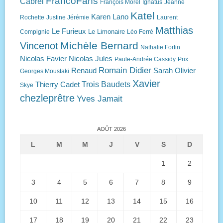
FrancoFans
Cabrel
François Morel
Ignatus
Jeanne
Katel
Karen Lano
Rochette
Justine Jérémie
Laurent
Matthias
Le Furieux
Le Limonaire
Compignie
Léo Ferré
Michèle Bernard
Vincenot
Nathalie Fortin
Nicolas Favier
Nicolas Jules
Paule-Andrée Cassidy
Prix
Romain Didier
Renaud
Sarah Olivier
Georges Moustaki
Xavier
Trois Baudets
Thierry Cadet
Skye
chezleprêtre
Yves Jamait
AOÛT 2026
L
M
M
J
V
S
D
1
2
3
4
5
6
7
8
9
10
11
12
13
14
15
16
17
18
19
20
21
22
23