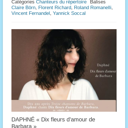
Catégories
Chanteurs du répertoire
Balises
Claire Börn
,
Florent Richard
,
Roland Romanelli
,
Vincent Fernandel
,
Yannick Soccal
DAPHNÉ « Dix fleurs d’amour de
Barbara »