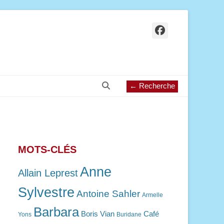
Facebook
Recherche
← Recherche
MOTS-CLÉS
Anne
Allain Leprest
Sylvestre
Antoine Sahler
Armelle
Barbara
Boris Vian
Café
Yons
Buridane