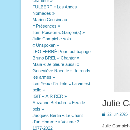
chanteur »
FULBERT « Les Anges
Nomades »
Marion Cousineau
« Présences »
Tom Poisson « Garçon(s) »
Julie Campiche solo
« Unspoken »
LEO FERRÉ Pour tout bagage
Bruno BREL « Chanter »
Maïa « Je pleure aussi «
Geneviève Racette « Je rends
les armes »
Les Yeux d’la Tête « La vie est
belle »
IGIT « AIR RER »
Julie 
Suzanne Belaubre « Feu de
bois »
Posted
22 juin 2026
Jacques Bertin « Le Chant
on
d’un Homme » Volume 3
Julie Campiche
1977-2022