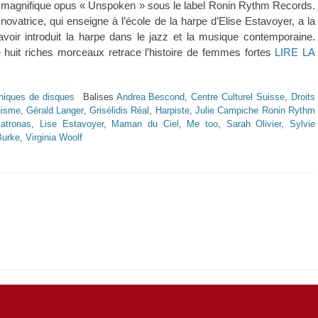
e magnifique opus « Unspoken » sous le label Ronin Rythm Records.
 novatrice, qui enseigne à l’école de la harpe d’Elise Estavoyer, a la
d’avoir introduit la harpe dans le jazz et la musique contemporaine.
 huit riches morceaux retrace l’histoire de femmes fortes
LIRE LA
niques de disques
Balises
Andrea Bescond
,
Centre Culturel Suisse
,
Droits
nisme
,
Gérald Langer
,
Grisélidis Réal
,
Harpiste
,
Julie Campiche Ronin Rythm
atronas
,
Lise Estavoyer
,
Maman du Ciel
,
Me too
,
Sarah Olivier
,
Sylvie
Burke
,
Virginia Woolf