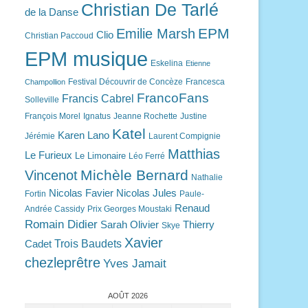
Christian De Tarlé
de la Danse
EPM
Emilie Marsh
Clio
Christian Paccoud
EPM musique
Eskelina
Etienne
Festival Découvrir de Concèze
Francesca
Champollion
FrancoFans
Francis Cabrel
Solleville
François Morel
Ignatus
Jeanne Rochette
Justine
Katel
Karen Lano
Jérémie
Laurent Compignie
Matthias
Le Furieux
Le Limonaire
Léo Ferré
Michèle Bernard
Vincenot
Nathalie
Nicolas Favier
Nicolas Jules
Fortin
Paule-
Renaud
Andrée Cassidy
Prix Georges Moustaki
Romain Didier
Sarah Olivier
Thierry
Skye
Xavier
Trois Baudets
Cadet
chezleprêtre
Yves Jamait
AOÛT 2026