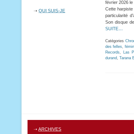
février 2026 l
Cette harpiste
➝
QUI SUIS-JE
particularité 
Son disque de
SUITE…
Catégories
Chro
des felles
,
fémi
Records
,
Las P
durand
,
Tarana 
➝
ARCHIVES