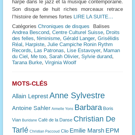
harpe dans le jazz et la musique contemporaine.
Son disque de huit riches morceaux retrace
l’histoire de femmes fortes
LIRE LA SUITE…
Catégories
Chroniques de disques
Balises
Andrea Bescond
,
Centre Culturel Suisse
,
Droits
des felles
,
féminisme
,
Gérald Langer
,
Grisélidis
Réal
,
Harpiste
,
Julie Campiche Ronin Rythm
Records
,
Las Patronas
,
Lise Estavoyer
,
Maman
du Ciel
,
Me too
,
Sarah Olivier
,
Sylvie durand
,
Tarana Burke
,
Virginia Woolf
MOTS-CLÉS
Anne Sylvestre
Allain Leprest
Barbara
Antoine Sahler
Boris
Armelle Yons
Christian De
Vian
Café de la Danse
Buridane
Tarlé
EPM
Emilie Marsh
Clio
Christian Paccoud