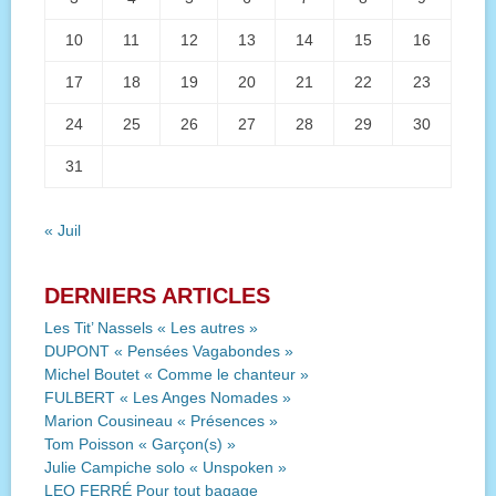
10
11
12
13
14
15
16
17
18
19
20
21
22
23
24
25
26
27
28
29
30
31
« Juil
DERNIERS ARTICLES
Les Tit’ Nassels « Les autres »
DUPONT « Pensées Vagabondes »
Michel Boutet « Comme le chanteur »
FULBERT « Les Anges Nomades »
Marion Cousineau « Présences »
Tom Poisson « Garçon(s) »
Julie Campiche solo « Unspoken »
LEO FERRÉ Pour tout bagage