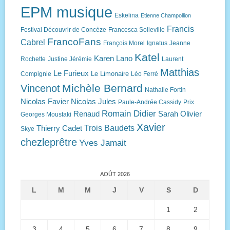
EPM musique
Eskelina
Etienne Champollion
Francis
Festival Découvrir de Concèze
Francesca Solleville
FrancoFans
Cabrel
François Morel
Ignatus
Jeanne
Katel
Karen Lano
Rochette
Justine Jérémie
Laurent
Matthias
Le Furieux
Le Limonaire
Compignie
Léo Ferré
Michèle Bernard
Vincenot
Nathalie Fortin
Nicolas Favier
Nicolas Jules
Paule-Andrée Cassidy
Prix
Romain Didier
Renaud
Sarah Olivier
Georges Moustaki
Xavier
Trois Baudets
Thierry Cadet
Skye
chezleprêtre
Yves Jamait
AOÛT 2026
L
M
M
J
V
S
D
1
2
3
4
5
6
7
8
9