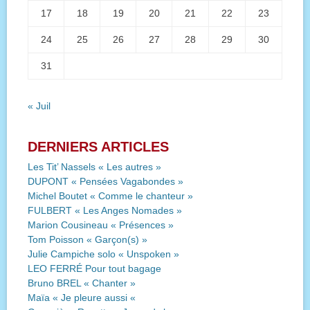
17
18
19
20
21
22
23
24
25
26
27
28
29
30
31
« Juil
DERNIERS ARTICLES
Les Tit’ Nassels « Les autres »
DUPONT « Pensées Vagabondes »
Michel Boutet « Comme le chanteur »
FULBERT « Les Anges Nomades »
Marion Cousineau « Présences »
Tom Poisson « Garçon(s) »
Julie Campiche solo « Unspoken »
LEO FERRÉ Pour tout bagage
Bruno BREL « Chanter »
Maïa « Je pleure aussi «