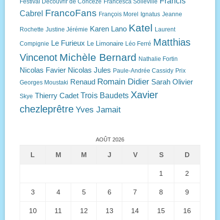
Francis
Festival Découvrir de Concèze
Francesca Solleville
FrancoFans
Cabrel
François Morel
Ignatus
Jeanne
Katel
Karen Lano
Rochette
Justine Jérémie
Laurent
Matthias
Le Furieux
Le Limonaire
Compignie
Léo Ferré
Michèle Bernard
Vincenot
Nathalie Fortin
Nicolas Favier
Nicolas Jules
Paule-Andrée Cassidy
Prix
Romain Didier
Renaud
Sarah Olivier
Georges Moustaki
Xavier
Trois Baudets
Thierry Cadet
Skye
chezleprêtre
Yves Jamait
AOÛT 2026
L
M
M
J
V
S
D
1
2
3
4
5
6
7
8
9
10
11
12
13
14
15
16