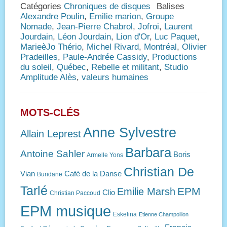
Catégories
Chroniques de disques
Balises
Alexandre Poulin
,
Emilie marion
,
Groupe
Nomade
,
Jean-Pierre Chabrol
,
Jofroi
,
Laurent
Jourdain
,
Léon Jourdain
,
Lion d'Or
,
Luc Paquet
,
MarieèJo Thério
,
Michel Rivard
,
Montréal
,
Olivier
Pradeilles
,
Paule-Andrée Cassidy
,
Productions
du soleil
,
Québec
,
Rebelle et militant
,
Studio
Amplitude Alès
,
valeurs humaines
MOTS-CLÉS
Anne Sylvestre
Allain Leprest
Barbara
Antoine Sahler
Boris
Armelle Yons
Christian De
Vian
Café de la Danse
Buridane
Tarlé
EPM
Emilie Marsh
Clio
Christian Paccoud
EPM musique
Eskelina
Etienne Champollion