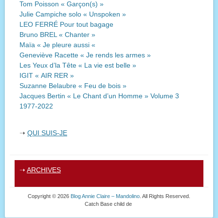
Tom Poisson « Garçon(s) »
Julie Campiche solo « Unspoken »
LEO FERRÉ Pour tout bagage
Bruno BREL « Chanter »
Maïa « Je pleure aussi «
Geneviève Racette « Je rends les armes »
Les Yeux d’la Tête « La vie est belle »
IGIT « AIR RER »
Suzanne Belaubre « Feu de bois »
Jacques Bertin « Le Chant d’un Homme » Volume 3
1977-2022
➝
QUI SUIS-JE
➝
ARCHIVES
Copyright © 2026
Blog Annie Claire – Mandolino
. All Rights Reserved.
Catch Base child de