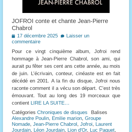
JOFROI conte et chante Jean-Pierre
Chabrol
Posted
17 décembre 2025
Laisser un
on
commentaire
Pour ce vingt cinquième album, Jofroi rend
hommage à Jean-Pierre Chabrol, son ami, qui
aurait pu fêter ses cent ans cette année, au mois
de juin. L’écrivain, conteur, cinéaste est en fait
décédé en 2001. A la fin du disque, Jofroi nous
raconte comment il a vécu son départ. C’est très
émouvant. Tout au long des 19 morceaux que
contient
LIRE LA SUITE…
Catégories
Chroniques de disques
Balises
Alexandre Poulin
,
Emilie marion
,
Groupe
Nomade
,
Jean-Pierre Chabrol
,
Jofroi
,
Laurent
Jourdain
,
Léon Jourdain
,
Lion d'Or
,
Luc Paquet
,