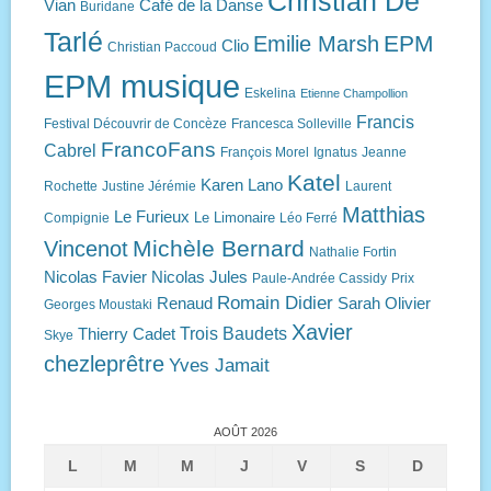
Christian De
Vian
Café de la Danse
Buridane
Tarlé
EPM
Emilie Marsh
Clio
Christian Paccoud
EPM musique
Eskelina
Etienne Champollion
Francis
Festival Découvrir de Concèze
Francesca Solleville
FrancoFans
Cabrel
François Morel
Ignatus
Jeanne
Katel
Karen Lano
Rochette
Justine Jérémie
Laurent
Matthias
Le Furieux
Le Limonaire
Compignie
Léo Ferré
Michèle Bernard
Vincenot
Nathalie Fortin
Nicolas Favier
Nicolas Jules
Paule-Andrée Cassidy
Prix
Romain Didier
Renaud
Sarah Olivier
Georges Moustaki
Xavier
Trois Baudets
Thierry Cadet
Skye
chezleprêtre
Yves Jamait
AOÛT 2026
L
M
M
J
V
S
D