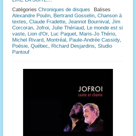
Catégories
Chroniques de disques
Balises
Alexandre Poulin
,
Bertrand Gosselin
,
Chanson à
textes
,
Claude Fradette
,
Jeannot Bournival
,
Jim
Corcoran
,
Jofroi
,
Julie Thériaud
,
Le monde est si
vaste
,
Lion d'Or
,
Luc Paquet
,
Maris-Jo Thério
,
Michel Rivard
,
Montréal
,
Paule-Andrée Cassidy
,
Poésie
,
Québec
,
Richard Desjardins
,
Studio
Pantouf