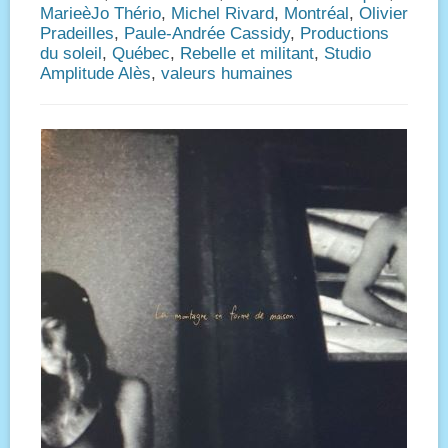
MarieèJo Thério
,
Michel Rivard
,
Montréal
,
Olivier
Pradeilles
,
Paule-Andrée Cassidy
,
Productions
du soleil
,
Québec
,
Rebelle et militant
,
Studio
Amplitude Alès
,
valeurs humaines