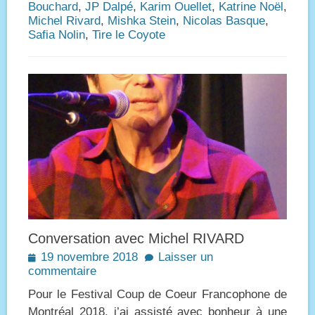
Bouchard
,
JP Dalpé
,
Karim Ouellet
,
Katrine Noël
,
Michel Rivard
,
Mishka Stein
,
Nicolas Basque
,
Safia Nolin
,
Tire le Coyote
Conversation avec Michel RIVARD
Posted
19 novembre 2018
Laisser un
on
commentaire
Pour le Festival Coup de Coeur Francophone de
Montréal 2018, j’ai assisté avec bonheur à une