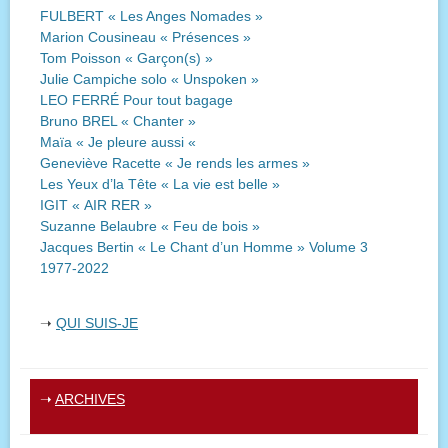
FULBERT « Les Anges Nomades »
Marion Cousineau « Présences »
Tom Poisson « Garçon(s) »
Julie Campiche solo « Unspoken »
LEO FERRÉ Pour tout bagage
Bruno BREL « Chanter »
Maïa « Je pleure aussi «
Geneviève Racette « Je rends les armes »
Les Yeux d’la Tête « La vie est belle »
IGIT « AIR RER »
Suzanne Belaubre « Feu de bois »
Jacques Bertin « Le Chant d’un Homme » Volume 3
1977-2022
➝
QUI SUIS-JE
➝
ARCHIVES