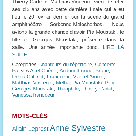
Thierry Cadet et Matthias Vincenot, vient de fêter
ses dix ans avec cette dernière finale qui a eu
lieu le 20 février dernier sur la scène du grand
amphithéâtre Sorbonne-Malesherbes. Nous
avions la grande chance d’avoir Pia Moustaki, le
fille de Georges Moustaki, présente dans la
salle. Une année importante donc,
LIRE LA
SUITE…
Catégories
Chanteurs du répertoire
,
Concerts
Balises
Abel Chéret
,
Andoni Itturioz
,
Brune
,
Denis Collinot
,
Francoeur
,
Marcel Amont
,
Matthias Vincenot
,
Melba
,
Pia Moustaki
,
Prix
Georges Moustaki
,
Théophile
,
Thierry Cadet
,
Vanessa francoeur
MOTS-CLÉS
Anne Sylvestre
Allain Leprest