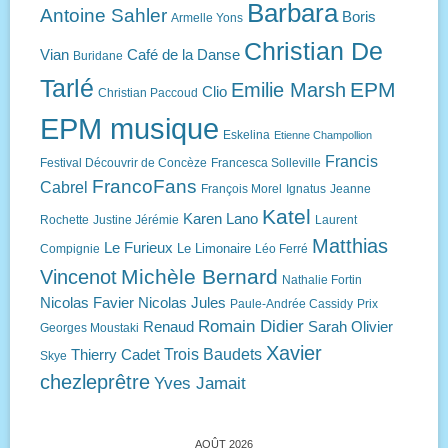
Barbara
Antoine Sahler
Boris
Armelle Yons
Christian De
Vian
Café de la Danse
Buridane
Tarlé
EPM
Emilie Marsh
Clio
Christian Paccoud
EPM musique
Eskelina
Etienne Champollion
Francis
Festival Découvrir de Concèze
Francesca Solleville
FrancoFans
Cabrel
François Morel
Ignatus
Jeanne
Katel
Karen Lano
Rochette
Justine Jérémie
Laurent
Matthias
Le Furieux
Le Limonaire
Compignie
Léo Ferré
Michèle Bernard
Vincenot
Nathalie Fortin
Nicolas Favier
Nicolas Jules
Paule-Andrée Cassidy
Prix
Romain Didier
Renaud
Sarah Olivier
Georges Moustaki
Xavier
Trois Baudets
Thierry Cadet
Skye
chezleprêtre
Yves Jamait
AOÛT 2026