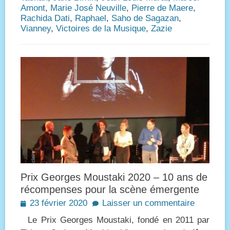
Amont
,
Marie José Neuville
,
Pierre de Maere
,
Rachida Dati
,
Raphael
,
Saho de Sagazan
,
Vianney
,
Victoires de la Musique
,
Zazie
Prix Georges Moustaki 2020 – 10 ans de
récompenses pour la scène émergente
Posted
23 février 2020
Laisser un commentaire
on
Le Prix Georges Moustaki, fondé en 2011 par