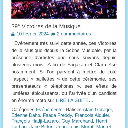
39° Victoires de la Musique
Posted
10 février 2024
2 commentaires
on
Evénement très suivi cette année, ces Victoires
de la Musique depuis la Scène Musicale, par la
présence d’artistes que nous suivons depuis
plusieurs mois, Zaho de Sagazan et Clara Ysé
notamment. Si l’on parvient à mettre de côté
l’aspect « paillettes » de cette cérémonie, ses
présentateurs « téléphonés », ses effets de
lumières éblouissants, ou l’arrivée d’un candidat
en énorme moto sur
LIRE LA SUITE…
Catégories
Événements
Balises
Alain Gorager
,
Etienne Daho
,
Faada Freddy
,
François Alquier
,
François Hadji-Lazaro
,
Guy Marchand
,
Henri
Tachan
,
Jane Birkin
,
Jean-Louis Murat
,
Marcel