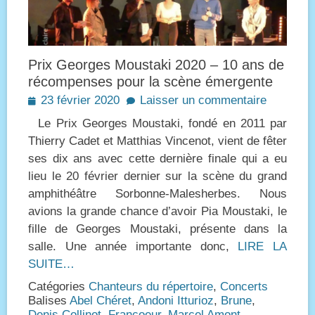
Prix Georges Moustaki 2020 – 10 ans de
récompenses pour la scène émergente
Posted
23 février 2020
Laisser un commentaire
on
Le Prix Georges Moustaki, fondé en 2011 par
Thierry Cadet et Matthias Vincenot, vient de fêter
ses dix ans avec cette dernière finale qui a eu
lieu le 20 février dernier sur la scène du grand
amphithéâtre Sorbonne-Malesherbes. Nous
avions la grande chance d’avoir Pia Moustaki, le
fille de Georges Moustaki, présente dans la
salle. Une année importante donc,
LIRE LA
SUITE…
Catégories
Chanteurs du répertoire
,
Concerts
Balises
Abel Chéret
,
Andoni Itturioz
,
Brune
,
Denis Collinot
,
Francoeur
,
Marcel Amont
,