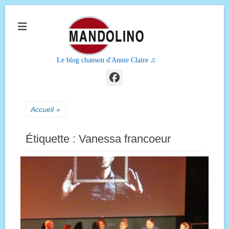
Le blog chanson d'Annie Claire ♫
Facebook
Accueil
»
Étiquette :
Vanessa francoeur