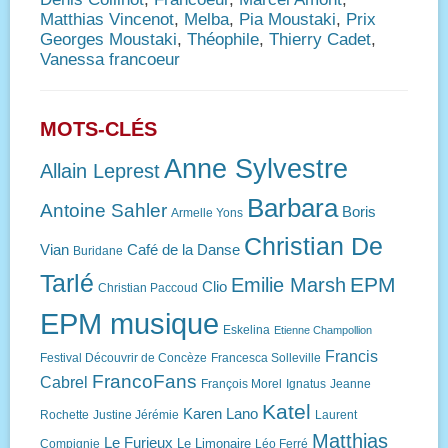
Matthias Vincenot
,
Melba
,
Pia Moustaki
,
Prix
Georges Moustaki
,
Théophile
,
Thierry Cadet
,
Vanessa francoeur
MOTS-CLÉS
Anne Sylvestre
Allain Leprest
Barbara
Antoine Sahler
Boris
Armelle Yons
Christian De
Vian
Café de la Danse
Buridane
Tarlé
EPM
Emilie Marsh
Clio
Christian Paccoud
EPM musique
Eskelina
Etienne Champollion
Francis
Festival Découvrir de Concèze
Francesca Solleville
FrancoFans
Cabrel
François Morel
Ignatus
Jeanne
Katel
Karen Lano
Rochette
Justine Jérémie
Laurent
Matthias
Le Furieux
Le Limonaire
Compignie
Léo Ferré