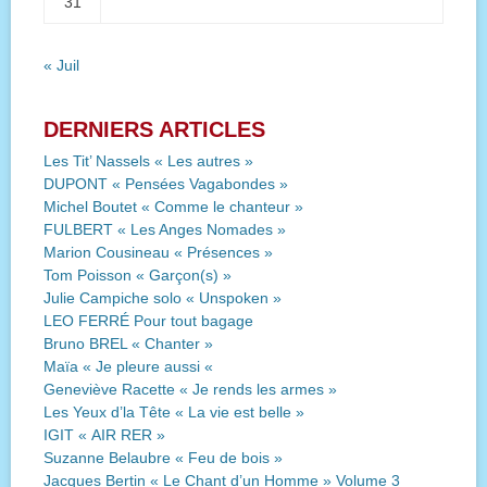
31
« Juil
DERNIERS ARTICLES
Les Tit’ Nassels « Les autres »
DUPONT « Pensées Vagabondes »
Michel Boutet « Comme le chanteur »
FULBERT « Les Anges Nomades »
Marion Cousineau « Présences »
Tom Poisson « Garçon(s) »
Julie Campiche solo « Unspoken »
LEO FERRÉ Pour tout bagage
Bruno BREL « Chanter »
Maïa « Je pleure aussi «
Geneviève Racette « Je rends les armes »
Les Yeux d’la Tête « La vie est belle »
IGIT « AIR RER »
Suzanne Belaubre « Feu de bois »
Jacques Bertin « Le Chant d’un Homme » Volume 3