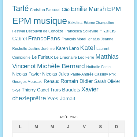
Tarlé
EPM
Emilie Marsh
Clio
Christian Paccoud
EPM musique
Eskelina
Etienne Champollion
Francis
Festival Découvrir de Concèze
Francesca Solleville
FrancoFans
Cabrel
François Morel
Ignatus
Jeanne
Katel
Karen Lano
Rochette
Justine Jérémie
Laurent
Matthias
Le Furieux
Le Limonaire
Compignie
Léo Ferré
Michèle Bernard
Vincenot
Nathalie Fortin
Nicolas Favier
Nicolas Jules
Paule-Andrée Cassidy
Prix
Romain Didier
Renaud
Sarah Olivier
Georges Moustaki
Xavier
Trois Baudets
Thierry Cadet
Skye
chezleprêtre
Yves Jamait
AOÛT 2026
L
M
M
J
V
S
D