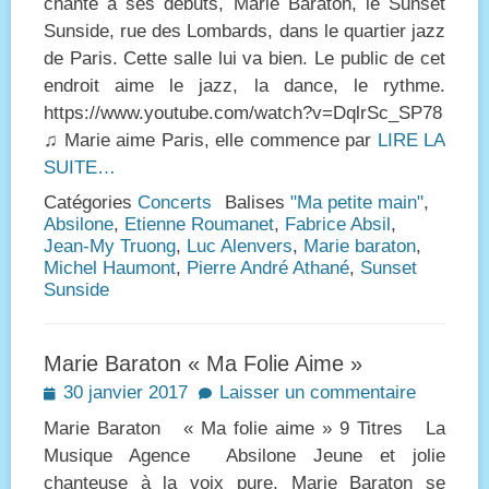
chanté à ses débuts, Marie Baraton, le Sunset
Sunside, rue des Lombards, dans le quartier jazz
de Paris. Cette salle lui va bien. Le public de cet
endroit aime le jazz, la dance, le rythme.
https://www.youtube.com/watch?v=DqlrSc_SP78
♫ Marie aime Paris, elle commence par
LIRE LA
SUITE…
Catégories
Concerts
Balises
"Ma petite main"
,
Absilone
,
Etienne Roumanet
,
Fabrice Absil
,
Jean-My Truong
,
Luc Alenvers
,
Marie baraton
,
Michel Haumont
,
Pierre André Athané
,
Sunset
Sunside
Marie Baraton « Ma Folie Aime »
Posted
30 janvier 2017
Laisser un commentaire
on
Marie Baraton « Ma folie aime » 9 Titres La
Musique Agence Absilone Jeune et jolie
chanteuse à la voix pure, Marie Baraton se