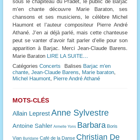
sous le chapiteau du Pradet, le public de Barjac
m’en chante découvre Marie Baraton, ses
chansons et ses musiciens, le célèbre Michel
Haumont et l’auteur compositeur Pierre André
Athané. J’en ai déjà parlé, mais cette chanteuse
peut se vanter d’avoir fait parler d’elle pour son
apparition à Barjac. Merci Jean-Claude Barens.
Marie Baraton
LIRE LA SUITE…
Catégories
Concerts
Balises
Barjac m'en
chante
,
Jean-Claude Barens
,
Marie baraton
,
Michel Haumont
,
Pierre André Athané
MOTS-CLÉS
Anne Sylvestre
Allain Leprest
Barbara
Antoine Sahler
Boris
Armelle Yons
Christian De
Vian
Café de la Danse
Buridane