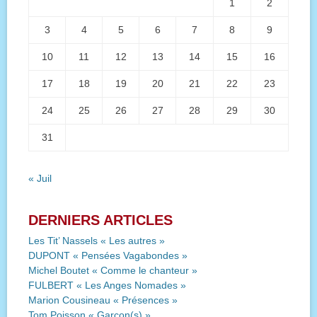
1
2
3
4
5
6
7
8
9
10
11
12
13
14
15
16
17
18
19
20
21
22
23
24
25
26
27
28
29
30
31
« Juil
DERNIERS ARTICLES
Les Tit’ Nassels « Les autres »
DUPONT « Pensées Vagabondes »
Michel Boutet « Comme le chanteur »
FULBERT « Les Anges Nomades »
Marion Cousineau « Présences »
Tom Poisson « Garçon(s) »