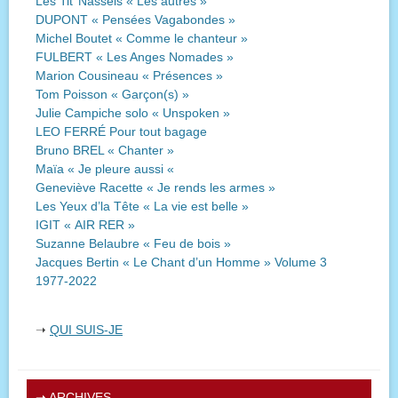
Les Tit’ Nassels « Les autres »
DUPONT « Pensées Vagabondes »
Michel Boutet « Comme le chanteur »
FULBERT « Les Anges Nomades »
Marion Cousineau « Présences »
Tom Poisson « Garçon(s) »
Julie Campiche solo « Unspoken »
LEO FERRÉ Pour tout bagage
Bruno BREL « Chanter »
Maïa « Je pleure aussi «
Geneviève Racette « Je rends les armes »
Les Yeux d’la Tête « La vie est belle »
IGIT « AIR RER »
Suzanne Belaubre « Feu de bois »
Jacques Bertin « Le Chant d’un Homme » Volume 3
1977-2022
➝
QUI SUIS-JE
➝
ARCHIVES