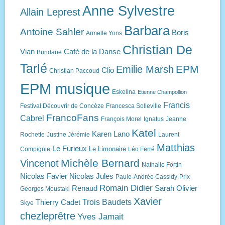
Anne Sylvestre
Allain Leprest
Barbara
Antoine Sahler
Boris
Armelle Yons
Christian De
Vian
Café de la Danse
Buridane
Tarlé
EPM
Emilie Marsh
Clio
Christian Paccoud
EPM musique
Eskelina
Etienne Champollion
Francis
Festival Découvrir de Concèze
Francesca Solleville
FrancoFans
Cabrel
François Morel
Ignatus
Jeanne
Katel
Karen Lano
Rochette
Justine Jérémie
Laurent
Matthias
Le Furieux
Le Limonaire
Compignie
Léo Ferré
Michèle Bernard
Vincenot
Nathalie Fortin
Nicolas Favier
Nicolas Jules
Paule-Andrée Cassidy
Prix
Romain Didier
Renaud
Sarah Olivier
Georges Moustaki
Xavier
Trois Baudets
Thierry Cadet
Skye
chezleprêtre
Yves Jamait