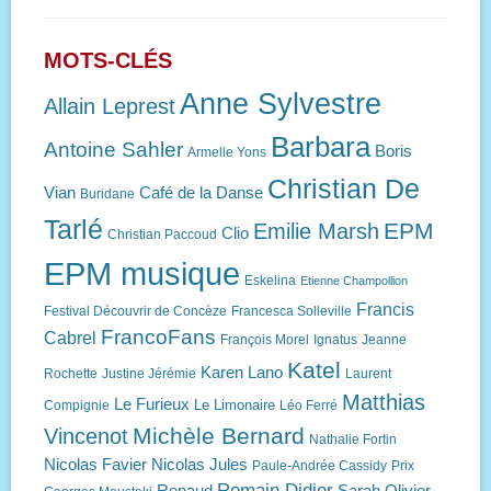
MOTS-CLÉS
Anne Sylvestre
Allain Leprest
Barbara
Antoine Sahler
Boris
Armelle Yons
Christian De
Vian
Café de la Danse
Buridane
Tarlé
EPM
Emilie Marsh
Clio
Christian Paccoud
EPM musique
Eskelina
Etienne Champollion
Francis
Festival Découvrir de Concèze
Francesca Solleville
FrancoFans
Cabrel
François Morel
Ignatus
Jeanne
Katel
Karen Lano
Rochette
Justine Jérémie
Laurent
Matthias
Le Furieux
Le Limonaire
Compignie
Léo Ferré
Michèle Bernard
Vincenot
Nathalie Fortin
Nicolas Favier
Nicolas Jules
Paule-Andrée Cassidy
Prix
Romain Didier