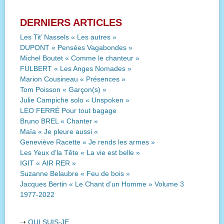
DERNIERS ARTICLES
Les Tit’ Nassels « Les autres »
DUPONT « Pensées Vagabondes »
Michel Boutet « Comme le chanteur »
FULBERT « Les Anges Nomades »
Marion Cousineau « Présences »
Tom Poisson « Garçon(s) »
Julie Campiche solo « Unspoken »
LEO FERRÉ Pour tout bagage
Bruno BREL « Chanter »
Maïa « Je pleure aussi «
Geneviève Racette « Je rends les armes »
Les Yeux d’la Tête « La vie est belle »
IGIT « AIR RER »
Suzanne Belaubre « Feu de bois »
Jacques Bertin « Le Chant d’un Homme » Volume 3
1977-2022
➝
QUI SUIS-JE