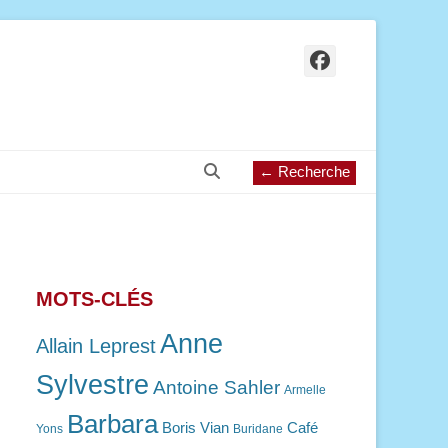
Facebook
Recherche
← Recherche
MOTS-CLÉS
Anne
Allain Leprest
Sylvestre
Antoine Sahler
Armelle
Barbara
Boris Vian
Café
Yons
Buridane