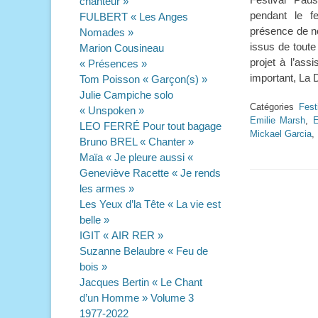
chanteur »
pendant le f
FULBERT « Les Anges
présence de n
Nomades »
issus de toute
Marion Cousineau
projet à l’ass
« Présences »
important, La
Tom Poisson « Garçon(s) »
Julie Campiche solo
Catégories
Fest
« Unspoken »
Emilie Marsh
,
E
LEO FERRÉ Pour tout bagage
Mickael Garcia
,
Bruno BREL « Chanter »
Maïa « Je pleure aussi «
Geneviève Racette « Je rends
les armes »
Les Yeux d’la Tête « La vie est
belle »
IGIT « AIR RER »
Suzanne Belaubre « Feu de
bois »
Jacques Bertin « Le Chant
d’un Homme » Volume 3
1977-2022