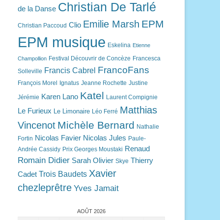
Christian De Tarlé
de la Danse
EPM
Emilie Marsh
Clio
Christian Paccoud
EPM musique
Eskelina
Etienne
Festival Découvrir de Concèze
Francesca
Champollion
FrancoFans
Francis Cabrel
Solleville
François Morel
Ignatus
Jeanne Rochette
Justine
Katel
Karen Lano
Jérémie
Laurent Compignie
Matthias
Le Furieux
Le Limonaire
Léo Ferré
Michèle Bernard
Vincenot
Nathalie
Nicolas Favier
Nicolas Jules
Fortin
Paule-
Renaud
Andrée Cassidy
Prix Georges Moustaki
Romain Didier
Sarah Olivier
Thierry
Skye
Xavier
Trois Baudets
Cadet
chezleprêtre
Yves Jamait
AOÛT 2026