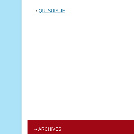
➝
QUI SUIS-JE
➝
ARCHIVES