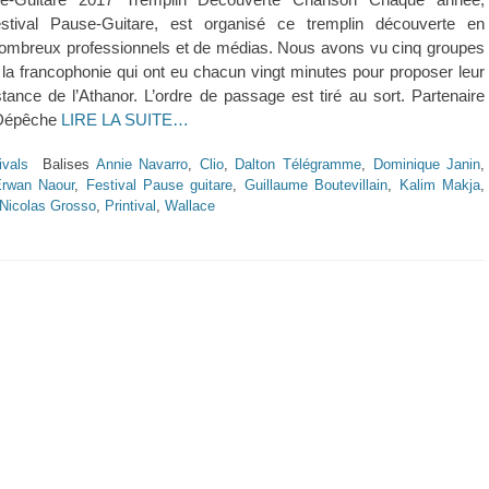
estival Pause-Guitare, est organisé ce tremplin découverte en
ombreux professionnels et de médias. Nous avons vu cinq groupes
 la francophonie qui ont eu chacun vingt minutes pour proposer leur
istance de l’Athanor. L’ordre de passage est tiré au sort. Partenaire
 Dépêche
LIRE LA SUITE…
ivals
Balises
Annie Navarro
,
Clio
,
Dalton Télégramme
,
Dominique Janin
,
rwan Naour
,
Festival Pause guitare
,
Guillaume Boutevillain
,
Kalim Makja
,
Nicolas Grosso
,
Printival
,
Wallace