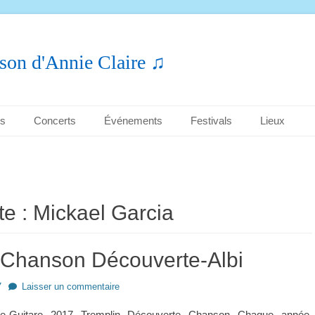
son d'Annie Claire ♫
es
Concerts
Événements
Festivals
Lieux
te :
Mickael Garcia
Chanson Découverte-Albi
7
Laisser un commentaire
se-Guitare 2017 Tremplin Découverte Chanson Chaque année,