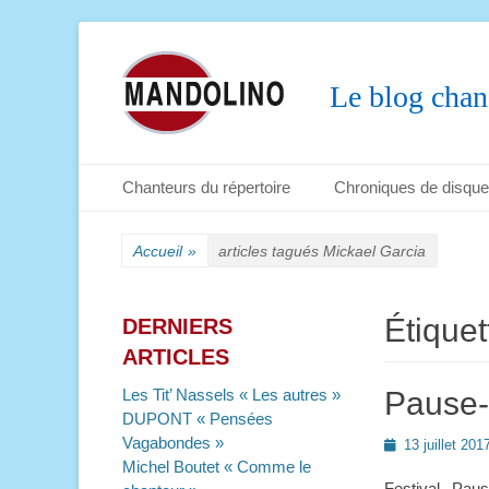
Le blog chan
Menu principal
Aller
Chanteurs du répertoire
Chroniques de disqu
au
Menu secondaire
Aller
contenu
au
Accueil
»
articles tagués
Mickael Garcia
contenu
Étiquet
DERNIERS
ARTICLES
Les Tit’ Nassels « Les autres »
Pause-
DUPONT « Pensées
Vagabondes »
Posted
13 juillet 201
on
Michel Boutet « Comme le
Festival Pau