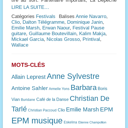
tiré au sort. Partenaire important, La Dépêche
LIRE LA SUITE…
Catégories
Festivals
Balises
Annie Navarro
,
Clio
,
Dalton Télégramme
,
Dominique Janin
,
Emilie Marsh
,
Erwan Naour
,
Festival Pause
guitare
,
Guillaume Boutevillain
,
Kalim Makja
,
Mickael Garcia
,
Nicolas Grosso
,
Printival
,
Wallace
MOTS-CLÉS
Anne Sylvestre
Allain Leprest
Barbara
Antoine Sahler
Boris
Armelle Yons
Christian De
Vian
Café de la Danse
Buridane
Tarlé
EPM
Emilie Marsh
Clio
Christian Paccoud
EPM musique
Eskelina
Etienne Champollion