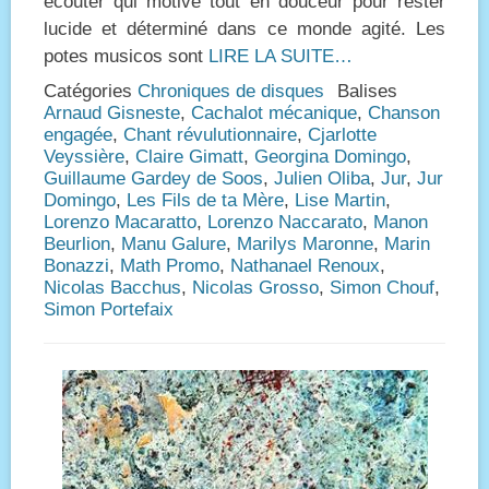
écouter qui motive tout en douceur pour rester
lucide et déterminé dans ce monde agité. Les
potes musicos sont
LIRE LA SUITE…
Catégories
Chroniques de disques
Balises
Arnaud Gisneste
,
Cachalot mécanique
,
Chanson
engagée
,
Chant révulutionnaire
,
Cjarlotte
Veyssière
,
Claire Gimatt
,
Georgina Domingo
,
Guillaume Gardey de Soos
,
Julien Oliba
,
Jur
,
Jur
Domingo
,
Les Fils de ta Mère
,
Lise Martin
,
Lorenzo Macaratto
,
Lorenzo Naccarato
,
Manon
Beurlion
,
Manu Galure
,
Marilys Maronne
,
Marin
Bonazzi
,
Math Promo
,
Nathanael Renoux
,
Nicolas Bacchus
,
Nicolas Grosso
,
Simon Chouf
,
Simon Portefaix