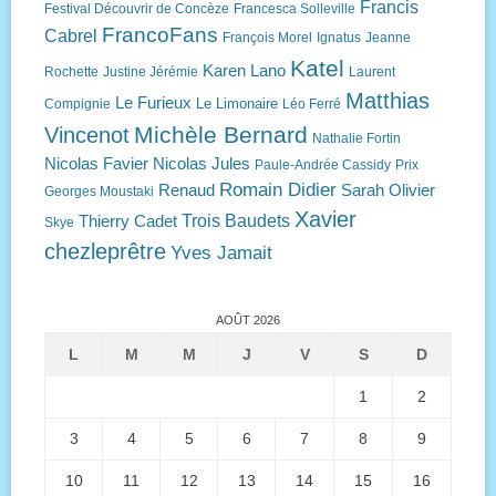
Francis
Festival Découvrir de Concèze
Francesca Solleville
FrancoFans
Cabrel
François Morel
Ignatus
Jeanne
Katel
Karen Lano
Rochette
Justine Jérémie
Laurent
Matthias
Le Furieux
Le Limonaire
Compignie
Léo Ferré
Michèle Bernard
Vincenot
Nathalie Fortin
Nicolas Favier
Nicolas Jules
Paule-Andrée Cassidy
Prix
Romain Didier
Renaud
Sarah Olivier
Georges Moustaki
Xavier
Trois Baudets
Thierry Cadet
Skye
chezleprêtre
Yves Jamait
AOÛT 2026
L
M
M
J
V
S
D
1
2
3
4
5
6
7
8
9
10
11
12
13
14
15
16