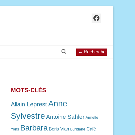
Facebook
Recherche
← Recherche
MOTS-CLÉS
Anne
Allain Leprest
Sylvestre
Antoine Sahler
Armelle
Barbara
Boris Vian
Café
Yons
Buridane