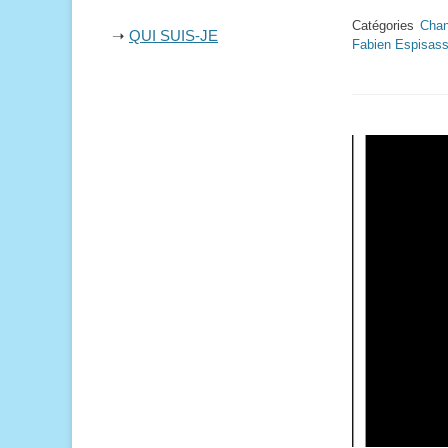
Catégories
Chan
➝
QUI SUIS-JE
Fabien Espisass