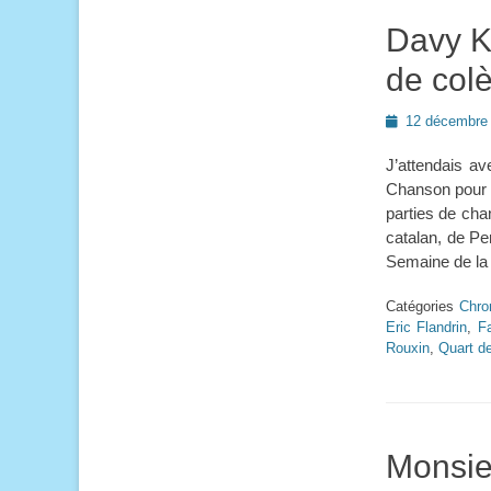
Davy K
de colè
Posted
12 décembre
on
J’attendais a
Chanson pour a
parties de cha
catalan, de Pe
Semaine de la
Catégories
Chro
Eric Flandrin
,
F
Rouxin
,
Quart d
Monsie