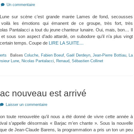
Un commentaire
une sur scène c’est grande marée Lames de fond, secousses
, voilà les émotions qui émanent de ce groupe, très fort, très
olas Pantalacci a tout du jeune chanteur lunaire. Oui, mais, bon… Il
 et sous son aspect d’ado attardé, on subodore qu’il n’a plus vingt
 certain temps. Coupe de
LIRE LA SUITE…
erts
Balises
Coluche
,
Fabien Boeuf
,
Gaël Derdeyn
,
Jean-Pierre Bottiau
,
La
sieur Lune
,
Nicolas Pantalacci
,
Renaud
,
Sébastien Collinet
jac nouveau est arrivé
Laisser un commentaire
ion toute renouvelée qu’il nous a été donné de vivre cette année à
tival s’appelle désormais « Barjac m’en chante ». Sous la nouvelle
stique de Jean-Claude Barens, la programmation a pris un ton un peu