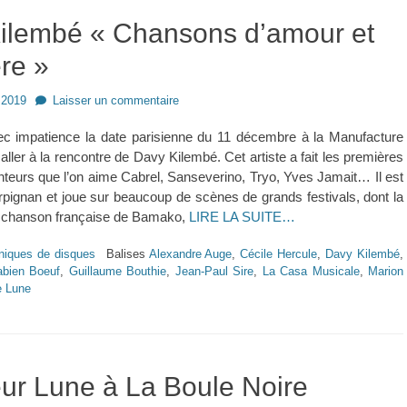
ilembé « Chansons d’amour et
re »
 2019
Laisser un commentaire
vec impatience la date parisienne du 11 décembre à la Manufacture
ller à la rencontre de Davy Kilembé. Cet artiste a fait les premières
nteurs que l’on aime Cabrel, Sanseverino, Tryo, Yves Jamait… Il est
rpignan et joue sur beaucoup de scènes de grands festivals, dont la
 chanson française de Bamako,
LIRE LA SUITE…
niques de disques
Balises
Alexandre Auge
,
Cécile Hercule
,
Davy Kilembé
,
abien Boeuf
,
Guillaume Bouthie
,
Jean-Paul Sire
,
La Casa Musicale
,
Marion
e Lune
ur Lune à La Boule Noire