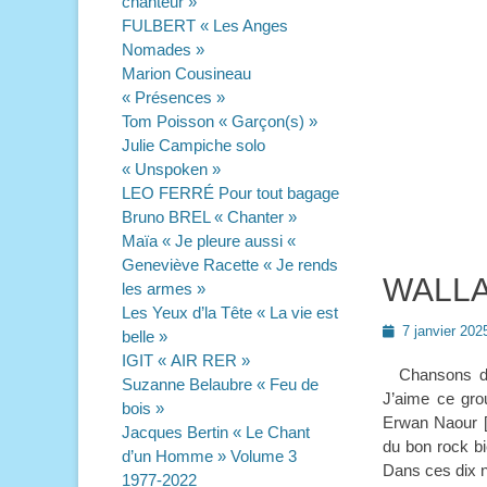
chanteur »
FULBERT « Les Anges
Nomades »
Marion Cousineau
« Présences »
Tom Poisson « Garçon(s) »
Julie Campiche solo
« Unspoken »
LEO FERRÉ Pour tout bagage
Bruno BREL « Chanter »
Maïa « Je pleure aussi «
Geneviève Racette « Je rends
WALLA
les armes »
Les Yeux d’la Tête « La vie est
Posted
7 janvier 202
belle »
on
IGIT « AIR RER »
Chansons d’A
Suzanne Belaubre « Feu de
J’aime ce gro
bois »
Erwan Naour [l
Jacques Bertin « Le Chant
du bon rock bie
d’un Homme » Volume 3
Dans ces dix n
1977-2022