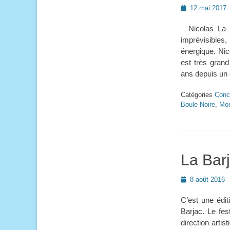
Posted
12 mai 2017
on
Nicolas La L
imprévisibles
énergique. Nic
est très grand
ans depuis un
Catégories
Conc
Boule Noire
,
Mon
La Bar
Posted
8 août 2016
on
C’est une édit
Barjac. Le fes
direction arti