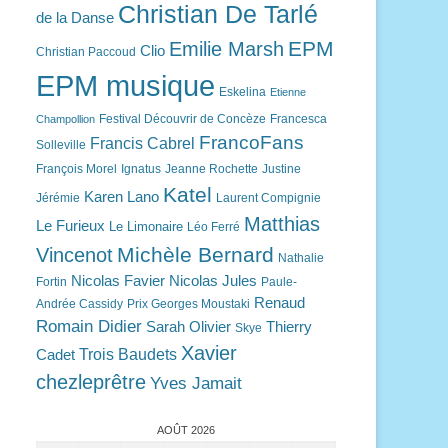
Christian De Tarlé
de la Danse
EPM
Emilie Marsh
Clio
Christian Paccoud
EPM musique
Eskelina
Etienne
Festival Découvrir de Concèze
Francesca
Champollion
FrancoFans
Francis Cabrel
Solleville
François Morel
Ignatus
Jeanne Rochette
Justine
Katel
Karen Lano
Jérémie
Laurent Compignie
Matthias
Le Furieux
Le Limonaire
Léo Ferré
Michèle Bernard
Vincenot
Nathalie
Nicolas Favier
Nicolas Jules
Fortin
Paule-
Renaud
Andrée Cassidy
Prix Georges Moustaki
Romain Didier
Sarah Olivier
Thierry
Skye
Xavier
Trois Baudets
Cadet
chezleprêtre
Yves Jamait
AOÛT 2026