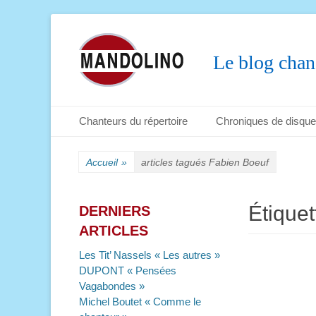
Le blog chan
Menu principal
Aller
Chanteurs du répertoire
Chroniques de disqu
au
Menu secondaire
Aller
contenu
au
Accueil
»
articles tagués
Fabien Boeuf
contenu
Étiquet
DERNIERS
ARTICLES
Les Tit’ Nassels « Les autres »
DUPONT « Pensées
Vagabondes »
Michel Boutet « Comme le