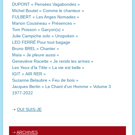
DUPONT « Pensées Vagabondes »
Michel Boutet « Comme le chanteur »
FULBERT « Les Anges Nomades »
Marion Cousineau « Présences »
Tom Poisson « Garçon(s) »
Julie Campiche solo « Unspoken »
LEO FERRÉ Pour tout bagage
Bruno BREL « Chanter »
Maïa « Je pleure aussi «
Geneviève Racette « Je rends les armes »
Les Yeux d’la Tête « La vie est belle »
IGIT « AIR RER »
Suzanne Belaubre « Feu de bois »
Jacques Bertin « Le Chant d’un Homme » Volume 3
1977-2022
➝
QUI SUIS-JE
➝
ARCHIVES