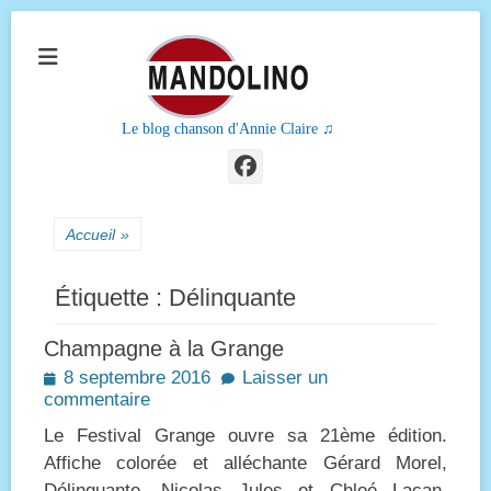
Le blog chanson d'Annie Claire ♫
Facebook
Accueil
»
Étiquette :
Délinquante
Champagne à la Grange
Posted
8 septembre 2016
Laisser un
on
commentaire
Le Festival Grange ouvre sa 21ème édition.
Affiche colorée et alléchante Gérard Morel,
Délinquante, Nicolas Jules et Chloé Lacan.