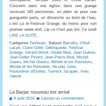
Concerts dans une église, dans une grange
recevant 165 personnes, en plein air pour une
guinguette party, un dimanche au bord de l’eau,
c’est ça le Festival Grange, du moins pour son
premier week-end, car ce n’est pas fini. Ce lundi
LIRE LA SUITE…
Catégories
Festivals
Balises
Barcella
,
Chloé
Lacan
,
Claire Gillet
,
Délinquante
,
Festival
Grange
,
Gérard Morel
,
Gisèle Béal
,
Jean Dubois
,
Jean-Didier Pinard
,
Jean-Pierre Béal
,
Michel
Gasko
,
Michel Glasko
,
Mimile et les Ramulors
,
Mimile et les Ramulots
,
Nicolas Jules
,
Poussières d'Etoiles
,
Yannick Jacquier
,
Yves
Jamait
La Barjac nouveau est arrivé
Posted
8 août 2016
Laisser un commentaire
on