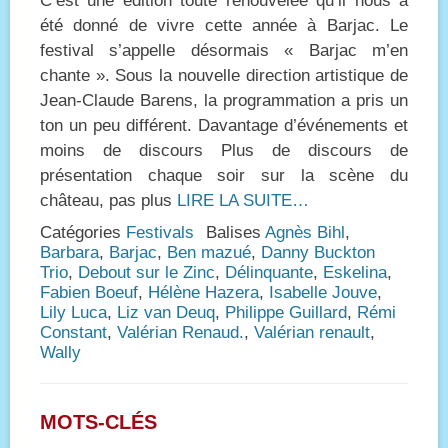
C’est une édition toute renouvelée qu’il nous a
été donné de vivre cette année à Barjac. Le
festival s’appelle désormais « Barjac m’en
chante ». Sous la nouvelle direction artistique de
Jean-Claude Barens, la programmation a pris un
ton un peu différent. Davantage d’événements et
moins de discours Plus de discours de
présentation chaque soir sur la scène du
château, pas plus
LIRE LA SUITE…
Catégories
Festivals
Balises
Agnès Bihl
,
Barbara
,
Barjac
,
Ben mazué
,
Danny Buckton
Trio
,
Debout sur le Zinc
,
Délinquante
,
Eskelina
,
Fabien Boeuf
,
Hélène Hazera
,
Isabelle Jouve
,
Lily Luca
,
Liz van Deuq
,
Philippe Guillard
,
Rémi
Constant
,
Valérian Renaud.
,
Valérian renault
,
Wally
MOTS-CLÉS