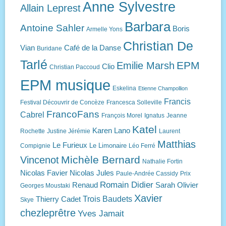
Anne Sylvestre
Allain Leprest
Barbara
Antoine Sahler
Boris
Armelle Yons
Christian De
Vian
Café de la Danse
Buridane
Tarlé
EPM
Emilie Marsh
Clio
Christian Paccoud
EPM musique
Eskelina
Etienne Champollion
Francis
Festival Découvrir de Concèze
Francesca Solleville
FrancoFans
Cabrel
François Morel
Ignatus
Jeanne
Katel
Karen Lano
Rochette
Justine Jérémie
Laurent
Matthias
Le Furieux
Le Limonaire
Compignie
Léo Ferré
Michèle Bernard
Vincenot
Nathalie Fortin
Nicolas Favier
Nicolas Jules
Paule-Andrée Cassidy
Prix
Romain Didier
Renaud
Sarah Olivier
Georges Moustaki
Xavier
Trois Baudets
Thierry Cadet
Skye
chezleprêtre
Yves Jamait