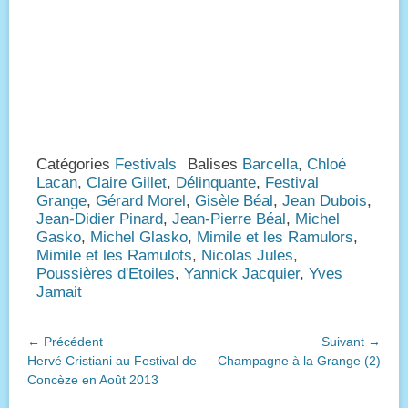
Catégories
Festivals
Balises
Barcella
,
Chloé
Lacan
,
Claire Gillet
,
Délinquante
,
Festival
Grange
,
Gérard Morel
,
Gisèle Béal
,
Jean Dubois
,
Jean-Didier Pinard
,
Jean-Pierre Béal
,
Michel
Gasko
,
Michel Glasko
,
Mimile et les Ramulors
,
Mimile et les Ramulots
,
Nicolas Jules
,
Poussières d'Etoiles
,
Yannick Jacquier
,
Yves
Jamait
Navigation
← Précédent
Suivant →
Article
Article
Hervé Cristiani au Festival de
Champagne à la Grange (2)
de
précédent :
suivant :
Concèze en Août 2013
l’article