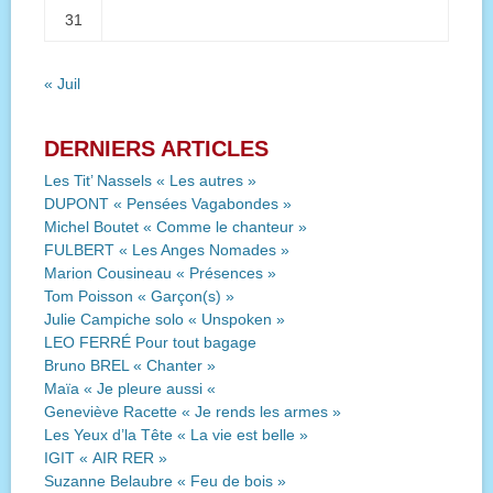
31
« Juil
DERNIERS ARTICLES
Les Tit’ Nassels « Les autres »
DUPONT « Pensées Vagabondes »
Michel Boutet « Comme le chanteur »
FULBERT « Les Anges Nomades »
Marion Cousineau « Présences »
Tom Poisson « Garçon(s) »
Julie Campiche solo « Unspoken »
LEO FERRÉ Pour tout bagage
Bruno BREL « Chanter »
Maïa « Je pleure aussi «
Geneviève Racette « Je rends les armes »
Les Yeux d’la Tête « La vie est belle »
IGIT « AIR RER »
Suzanne Belaubre « Feu de bois »