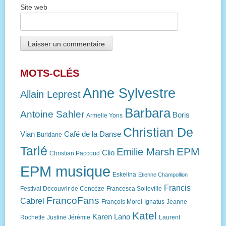
Site web
MOTS-CLÉS
Anne Sylvestre
Allain Leprest
Barbara
Antoine Sahler
Boris
Armelle Yons
Christian De
Vian
Café de la Danse
Buridane
Tarlé
EPM
Emilie Marsh
Clio
Christian Paccoud
EPM musique
Eskelina
Etienne Champollion
Francis
Festival Découvrir de Concèze
Francesca Solleville
FrancoFans
Cabrel
François Morel
Ignatus
Jeanne
Katel
Karen Lano
Rochette
Justine Jérémie
Laurent