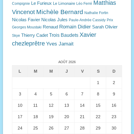
Matthias
Le Furieux
Le Limonaire
Compignie
Léo Ferré
Michèle Bernard
Vincenot
Nathalie Fortin
Nicolas Favier
Nicolas Jules
Paule-Andrée Cassidy
Prix
Romain Didier
Renaud
Sarah Olivier
Georges Moustaki
Xavier
Trois Baudets
Thierry Cadet
Skye
chezleprêtre
Yves Jamait
AOÛT 2026
L
M
M
J
V
S
D
1
2
3
4
5
6
7
8
9
10
11
12
13
14
15
16
17
18
19
20
21
22
23
24
25
26
27
28
29
30