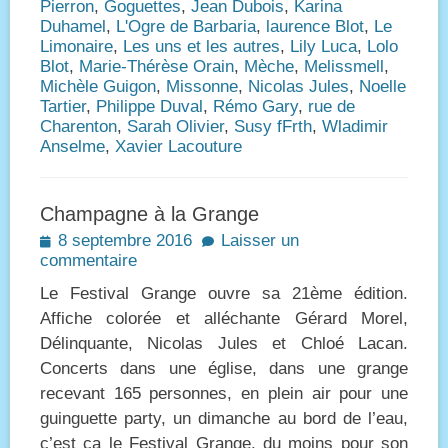
Pierron
,
Goguettes
,
Jean Dubois
,
Karina
Duhamel
,
L'Ogre de Barbaria
,
laurence Blot
,
Le
Limonaire
,
Les uns et les autres
,
Lily Luca
,
Lolo
Blot
,
Marie-Thérèse Orain
,
Mèche
,
Melissmell
,
Michèle Guigon
,
Missonne
,
Nicolas Jules
,
Noelle
Tartier
,
Philippe Duval
,
Rémo Gary
,
rue de
Charenton
,
Sarah Olivier
,
Susy fFrth
,
Wladimir
Anselme
,
Xavier Lacouture
Champagne à la Grange
Posted
8 septembre 2016
Laisser un
on
commentaire
Le Festival Grange ouvre sa 21ème édition.
Affiche colorée et alléchante Gérard Morel,
Délinquante, Nicolas Jules et Chloé Lacan.
Concerts dans une église, dans une grange
recevant 165 personnes, en plein air pour une
guinguette party, un dimanche au bord de l’eau,
c’est ça le Festival Grange, du moins pour son