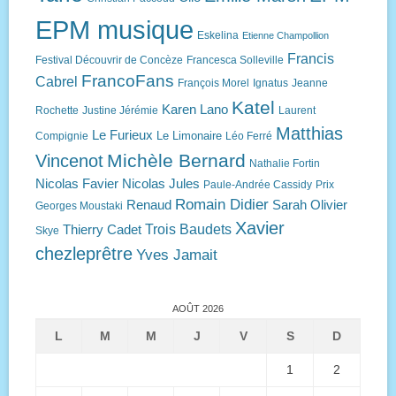
EPM musique
Eskelina
Etienne Champollion
Francis
Festival Découvrir de Concèze
Francesca Solleville
FrancoFans
Cabrel
François Morel
Ignatus
Jeanne
Katel
Karen Lano
Rochette
Justine Jérémie
Laurent
Matthias
Le Furieux
Le Limonaire
Compignie
Léo Ferré
Michèle Bernard
Vincenot
Nathalie Fortin
Nicolas Favier
Nicolas Jules
Paule-Andrée Cassidy
Prix
Romain Didier
Renaud
Sarah Olivier
Georges Moustaki
Xavier
Trois Baudets
Thierry Cadet
Skye
chezleprêtre
Yves Jamait
AOÛT 2026
L
M
M
J
V
S
D
1
2