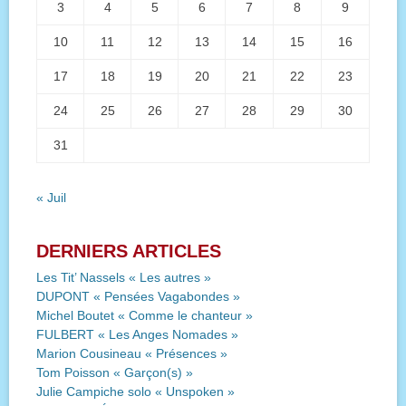
3
4
5
6
7
8
9
10
11
12
13
14
15
16
17
18
19
20
21
22
23
24
25
26
27
28
29
30
31
« Juil
DERNIERS ARTICLES
Les Tit’ Nassels « Les autres »
DUPONT « Pensées Vagabondes »
Michel Boutet « Comme le chanteur »
FULBERT « Les Anges Nomades »
Marion Cousineau « Présences »
Tom Poisson « Garçon(s) »
Julie Campiche solo « Unspoken »