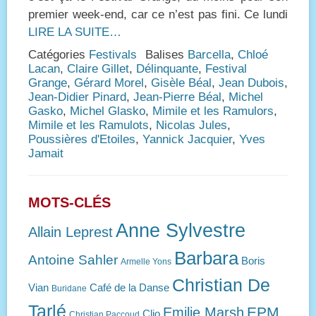
premier week-end, car ce n’est pas fini. Ce lundi
LIRE LA SUITE…
Catégories
Festivals
Balises
Barcella
,
Chloé
Lacan
,
Claire Gillet
,
Délinquante
,
Festival
Grange
,
Gérard Morel
,
Gisèle Béal
,
Jean Dubois
,
Jean-Didier Pinard
,
Jean-Pierre Béal
,
Michel
Gasko
,
Michel Glasko
,
Mimile et les Ramulors
,
Mimile et les Ramulots
,
Nicolas Jules
,
Poussières d'Etoiles
,
Yannick Jacquier
,
Yves
Jamait
MOTS-CLÉS
Anne Sylvestre
Allain Leprest
Barbara
Antoine Sahler
Boris
Armelle Yons
Christian De
Vian
Café de la Danse
Buridane
Tarlé
EPM
Emilie Marsh
Clio
Christian Paccoud