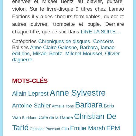
énervée et Mikaël Bentz au clavier, guitare,
violon. Sur le livre-disque 9 titres chez Lamao
Editions il y a des choeurs formidables, du cor et
autres cuivres, trompette et bugle. Derrière
chaque titre, que ce soit dans
LIRE LA SUITE…
Catégories
Chroniques de disques
,
Concerts
Balises
Anne Claire Galesne
,
Barbara
,
lamao
éditions
,
Mikaël Bentz
,
Milchel Moussel
,
Olivier
daguerre
MOTS-CLÉS
Anne Sylvestre
Allain Leprest
Barbara
Antoine Sahler
Boris
Armelle Yons
Christian De
Vian
Café de la Danse
Buridane
Tarlé
EPM
Emilie Marsh
Clio
Christian Paccoud