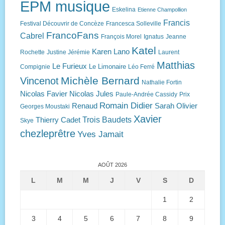
EPM musique
Eskelina
Etienne Champollion
Francis
Festival Découvrir de Concèze
Francesca Solleville
FrancoFans
Cabrel
François Morel
Ignatus
Jeanne
Katel
Karen Lano
Rochette
Justine Jérémie
Laurent
Matthias
Le Furieux
Le Limonaire
Compignie
Léo Ferré
Michèle Bernard
Vincenot
Nathalie Fortin
Nicolas Favier
Nicolas Jules
Paule-Andrée Cassidy
Prix
Romain Didier
Renaud
Sarah Olivier
Georges Moustaki
Xavier
Trois Baudets
Thierry Cadet
Skye
chezleprêtre
Yves Jamait
AOÛT 2026
L
M
M
J
V
S
D
1
2
3
4
5
6
7
8
9