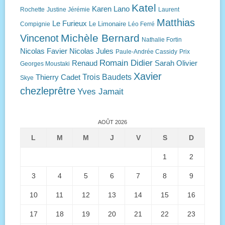
Katel
Karen Lano
Rochette
Justine Jérémie
Laurent
Matthias
Le Furieux
Le Limonaire
Compignie
Léo Ferré
Michèle Bernard
Vincenot
Nathalie Fortin
Nicolas Favier
Nicolas Jules
Paule-Andrée Cassidy
Prix
Romain Didier
Renaud
Sarah Olivier
Georges Moustaki
Xavier
Trois Baudets
Thierry Cadet
Skye
chezleprêtre
Yves Jamait
AOÛT 2026
L
M
M
J
V
S
D
1
2
3
4
5
6
7
8
9
10
11
12
13
14
15
16
17
18
19
20
21
22
23