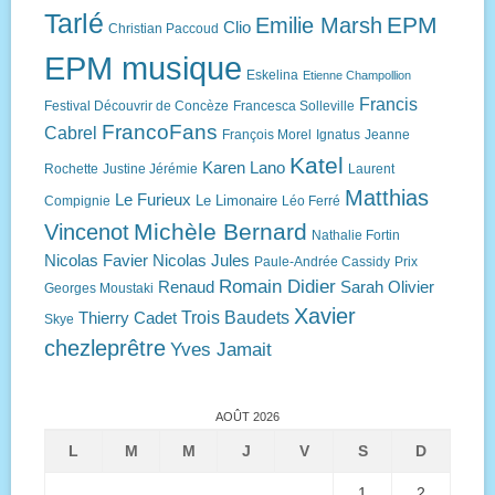
Tarlé
EPM
Emilie Marsh
Clio
Christian Paccoud
EPM musique
Eskelina
Etienne Champollion
Francis
Festival Découvrir de Concèze
Francesca Solleville
FrancoFans
Cabrel
François Morel
Ignatus
Jeanne
Katel
Karen Lano
Rochette
Justine Jérémie
Laurent
Matthias
Le Furieux
Le Limonaire
Compignie
Léo Ferré
Michèle Bernard
Vincenot
Nathalie Fortin
Nicolas Favier
Nicolas Jules
Paule-Andrée Cassidy
Prix
Romain Didier
Renaud
Sarah Olivier
Georges Moustaki
Xavier
Trois Baudets
Thierry Cadet
Skye
chezleprêtre
Yves Jamait
AOÛT 2026
L
M
M
J
V
S
D
1
2