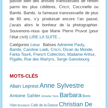
passer bien des artistes transsexuels de renom
parmi les plus célèbres, Cricri, Coccinelle ou
Bambi. Bambi, la fameuse transsexuelle de plus
de 80 ans, s’y produisait encore l’an passé,
j’avais alors le bonheur de la photographier.
Souvenons-nous que Marie Pierre Pruvot (pour
l’état civil)
LIRE LA SUITE…
Catégories
Lieux
Balises
Adrienne Pauly
,
Bambi
,
Caroline Loeb
,
Cricri
,
Divan du Monde
,
Fanta Touré
,
French Collection
,
Madame Arthur
,
Pigalle
,
Rue des Martyrs
,
Serge Gainsbourg
MOTS-CLÉS
Anne Sylvestre
Allain Leprest
Barbara
Antoine Sahler
Boris
Armelle Yons
Christian De
Vian
Café de la Danse
Buridane