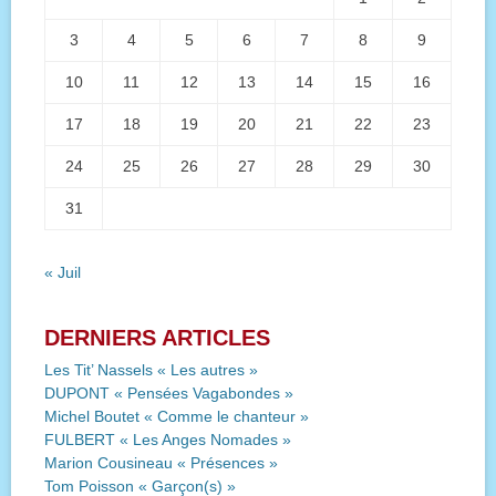
3
4
5
6
7
8
9
10
11
12
13
14
15
16
17
18
19
20
21
22
23
24
25
26
27
28
29
30
31
« Juil
DERNIERS ARTICLES
Les Tit’ Nassels « Les autres »
DUPONT « Pensées Vagabondes »
Michel Boutet « Comme le chanteur »
FULBERT « Les Anges Nomades »
Marion Cousineau « Présences »
Tom Poisson « Garçon(s) »