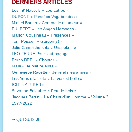
DERNIERS ARTICLES
Les Tit’ Nassels « Les autres »
DUPONT « Pensées Vagabondes »
Michel Boutet « Comme le chanteur »
FULBERT « Les Anges Nomades »
Marion Cousineau « Présences »
Tom Poisson « Garçon(s) »
Julie Campiche solo « Unspoken »
LEO FERRÉ Pour tout bagage
Bruno BREL « Chanter »
Maïa « Je pleure aussi «
Geneviève Racette « Je rends les armes »
Les Yeux d’la Tête « La vie est belle »
IGIT « AIR RER »
Suzanne Belaubre « Feu de bois »
Jacques Bertin « Le Chant d’un Homme » Volume 3
1977-2022
➝
QUI SUIS-JE