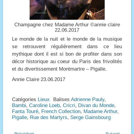
Champagne chez Madame Arthur ©annie claire
22.06.2017
Le monde de la nuit et le monde de la musique
se retrouvent régulièrement dans ce lieu
mythique dont il est si bon de profiter dans son
décor historique au coeur du Paris des frivolités
et du divertissement Montmartre – Pigalle.
Annie Claire 23.06.2017
Catégories
Lieux
Balises
Adrienne Pauly
,
Bambi
,
Caroline Loeb
,
Cricri
,
Divan du Monde
,
Fanta Touré
,
French Collection
,
Madame Arthur
,
Pigalle
,
Rue des Martyrs
,
Serge Gainsbourg
Navigation
← Précédent
Suivant →