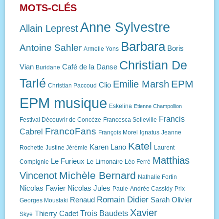
MOTS-CLÉS
Anne Sylvestre
Allain Leprest
Barbara
Antoine Sahler
Boris
Armelle Yons
Christian De
Vian
Café de la Danse
Buridane
Tarlé
EPM
Emilie Marsh
Clio
Christian Paccoud
EPM musique
Eskelina
Etienne Champollion
Francis
Festival Découvrir de Concèze
Francesca Solleville
FrancoFans
Cabrel
François Morel
Ignatus
Jeanne
Katel
Karen Lano
Rochette
Justine Jérémie
Laurent
Matthias
Le Furieux
Le Limonaire
Compignie
Léo Ferré
Michèle Bernard
Vincenot
Nathalie Fortin
Nicolas Favier
Nicolas Jules
Paule-Andrée Cassidy
Prix
Romain Didier
Renaud
Sarah Olivier
Georges Moustaki
Xavier
Trois Baudets
Thierry Cadet
Skye