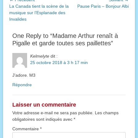
Article
Article
La Canada tient la scène de la
Pause Paris – Bonjour Albi
de
précédent :
suivant :
musique sur l’Esplanade des
l’article
Invalides
One Reply to “Madame Arthur renaît à
Pigalle et garde toutes ses paillettes”
Kelmelyte
dit :
25 octobre 2018 à 3 h 17 min
J’adore. M3
Répondre
Laisser un commentaire
Votre adresse e-mail ne sera pas publiée.
Les champs
obligatoires sont indiqués avec
*
Commentaire
*