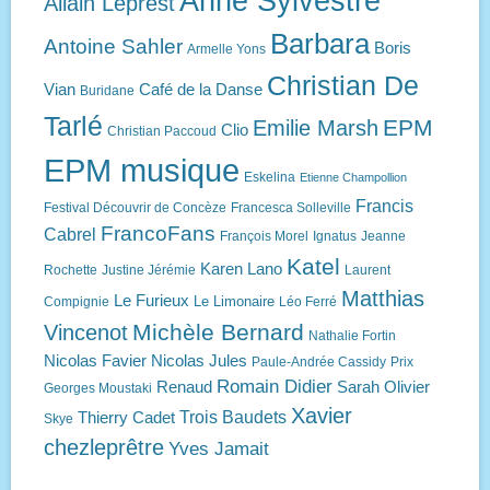
Anne Sylvestre
Allain Leprest
Barbara
Antoine Sahler
Boris
Armelle Yons
Christian De
Vian
Café de la Danse
Buridane
Tarlé
EPM
Emilie Marsh
Clio
Christian Paccoud
EPM musique
Eskelina
Etienne Champollion
Francis
Festival Découvrir de Concèze
Francesca Solleville
FrancoFans
Cabrel
François Morel
Ignatus
Jeanne
Katel
Karen Lano
Rochette
Justine Jérémie
Laurent
Matthias
Le Furieux
Le Limonaire
Compignie
Léo Ferré
Michèle Bernard
Vincenot
Nathalie Fortin
Nicolas Favier
Nicolas Jules
Paule-Andrée Cassidy
Prix
Romain Didier
Renaud
Sarah Olivier
Georges Moustaki
Xavier
Trois Baudets
Thierry Cadet
Skye
chezleprêtre
Yves Jamait