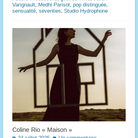
Varignault
,
Medhi Parisot
,
pop distinguée
,
sensualité
,
seventies
,
Studio Hydrophone
Coline Rio « Maison »
Posted
24 juillet 2025
Un commentaire