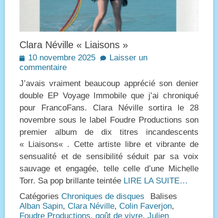
Clara Néville « Liaisons »
Posted
10 novembre 2025
Laisser un
on
commentaire
J’avais vraiment beaucoup apprécié son denier
double EP Voyage Immobile que j’ai chroniqué
pour FrancoFans. Clara Néville sortira le 28
novembre sous le label Foudre Productions son
premier album de dix titres incandescents
« Liaisons« . Cette artiste libre et vibrante de
sensualité et de sensibilité séduit par sa voix
sauvage et engagée, telle celle d’une Michelle
Torr. Sa pop brillante teintée
LIRE LA SUITE…
Catégories
Chroniques de disques
Balises
Alban Sapin
,
Clara Néville
,
Colin Faverjon
,
Foudre Productions
,
goût de vivre
,
Julien