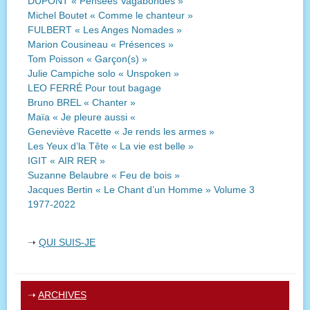
DUPONT « Pensées Vagabondes »
Michel Boutet « Comme le chanteur »
FULBERT « Les Anges Nomades »
Marion Cousineau « Présences »
Tom Poisson « Garçon(s) »
Julie Campiche solo « Unspoken »
LEO FERRÉ Pour tout bagage
Bruno BREL « Chanter »
Maïa « Je pleure aussi «
Geneviève Racette « Je rends les armes »
Les Yeux d’la Tête « La vie est belle »
IGIT « AIR RER »
Suzanne Belaubre « Feu de bois »
Jacques Bertin « Le Chant d’un Homme » Volume 3
1977-2022
➝
QUI SUIS-JE
➝
ARCHIVES