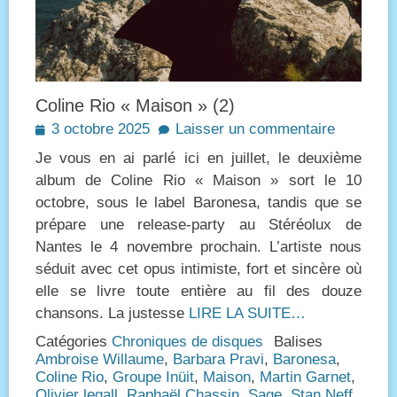
Coline Rio « Maison » (2)
Posted
3 octobre 2025
Laisser un commentaire
on
Je vous en ai parlé ici en juillet, le deuxième
album de Coline Rio « Maison » sort le 10
octobre, sous le label Baronesa, tandis que se
prépare une release-party au Stéréolux de
Nantes le 4 novembre prochain. L’artiste nous
séduit avec cet opus intimiste, fort et sincère où
elle se livre toute entière au fil des douze
chansons. La justesse
LIRE LA SUITE…
Catégories
Chroniques de disques
Balises
Ambroise Willaume
,
Barbara Pravi
,
Baronesa
,
Coline Rio
,
Groupe Inüit
,
Maison
,
Martin Garnet
,
Olivier legall
,
Raphaël Chassin
,
Sage
,
Stan Neff
,