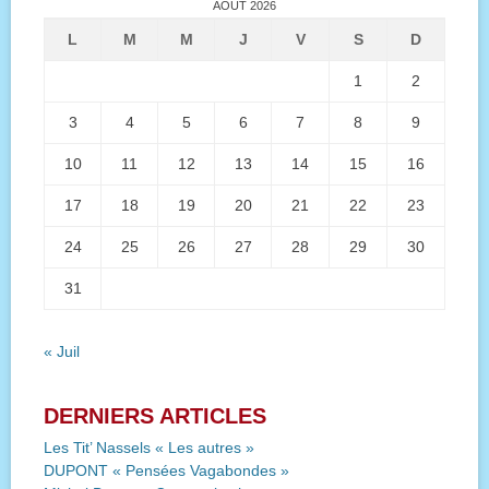
AOÛT 2026
L
M
M
J
V
S
D
1
2
3
4
5
6
7
8
9
10
11
12
13
14
15
16
17
18
19
20
21
22
23
24
25
26
27
28
29
30
31
« Juil
DERNIERS ARTICLES
Les Tit’ Nassels « Les autres »
DUPONT « Pensées Vagabondes »