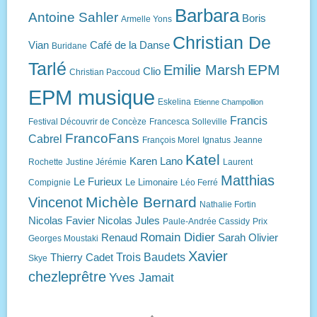
Barbara
Antoine Sahler
Boris
Armelle Yons
Christian De
Vian
Café de la Danse
Buridane
Tarlé
EPM
Emilie Marsh
Clio
Christian Paccoud
EPM musique
Eskelina
Etienne Champollion
Francis
Festival Découvrir de Concèze
Francesca Solleville
FrancoFans
Cabrel
François Morel
Ignatus
Jeanne
Katel
Karen Lano
Rochette
Justine Jérémie
Laurent
Matthias
Le Furieux
Le Limonaire
Compignie
Léo Ferré
Michèle Bernard
Vincenot
Nathalie Fortin
Nicolas Favier
Nicolas Jules
Paule-Andrée Cassidy
Prix
Romain Didier
Renaud
Sarah Olivier
Georges Moustaki
Xavier
Trois Baudets
Thierry Cadet
Skye
chezleprêtre
Yves Jamait