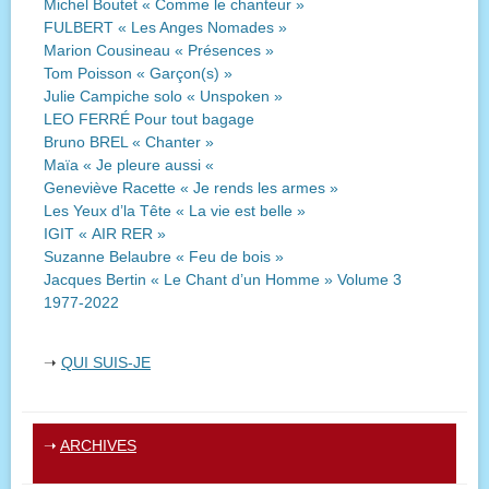
Michel Boutet « Comme le chanteur »
FULBERT « Les Anges Nomades »
Marion Cousineau « Présences »
Tom Poisson « Garçon(s) »
Julie Campiche solo « Unspoken »
LEO FERRÉ Pour tout bagage
Bruno BREL « Chanter »
Maïa « Je pleure aussi «
Geneviève Racette « Je rends les armes »
Les Yeux d’la Tête « La vie est belle »
IGIT « AIR RER »
Suzanne Belaubre « Feu de bois »
Jacques Bertin « Le Chant d’un Homme » Volume 3
1977-2022
➝
QUI SUIS-JE
➝
ARCHIVES