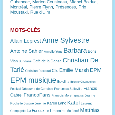
Guhennec
,
Marion Cousineau
,
Michel Bolduc
,
Montréal
,
Pierre Flynn
,
Présences
,
Prix
Moustaki
,
Rue d'Ulm
MOTS-CLÉS
Anne Sylvestre
Allain Leprest
Barbara
Antoine Sahler
Boris
Armelle Yons
Christian De
Vian
Café de la Danse
Buridane
Tarlé
EPM
Emilie Marsh
Clio
Christian Paccoud
EPM musique
Eskelina
Etienne Champollion
Francis
Festival Découvrir de Concèze
Francesca Solleville
FrancoFans
Cabrel
François Morel
Ignatus
Jeanne
Katel
Karen Lano
Rochette
Justine Jérémie
Laurent
Matthias
Le Furieux
Le Limonaire
Compignie
Léo Ferré