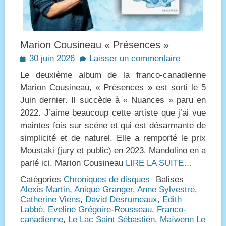
Marion Cousineau « Présences »
Posted
30 juin 2026
Laisser un commentaire
on
Le deuxième album de la franco-canadienne
Marion Cousineau, « Présences » est sorti le 5
Juin dernier. Il succède à « Nuances » paru en
2022. J’aime beaucoup cette artiste que j’ai vue
maintes fois sur scène et qui est désarmante de
simplicité et de naturel. Elle a remporté le prix
Moustaki (jury et public) en 2023. Mandolino en a
parlé ici. Marion Cousineau
LIRE LA SUITE…
Catégories
Chroniques de disques
Balises
Alexis Martin
,
Anique Granger
,
Anne Sylvestre
,
Catherine Viens
,
David Desrumeaux
,
Edith
Labbé
,
Eveline Grégoire-Rousseau
,
Franco-
canadienne
,
Le Lac Saint Sébastien
,
Maïwenn Le