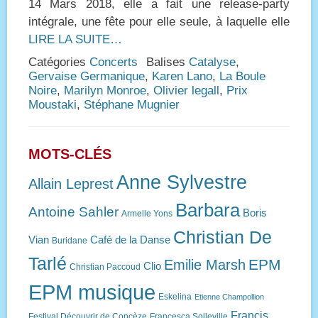
14 Mars 2018, elle a fait une release-party
intégrale, une fête pour elle seule, à laquelle elle
LIRE LA SUITE…
Catégories
Concerts
Balises
Catalyse
,
Gervaise Germanique
,
Karen Lano
,
La Boule
Noire
,
Marilyn Monroe
,
Olivier legall
,
Prix
Moustaki
,
Stéphane Mugnier
MOTS-CLÉS
Anne Sylvestre
Allain Leprest
Barbara
Antoine Sahler
Boris
Armelle Yons
Christian De
Vian
Café de la Danse
Buridane
Tarlé
EPM
Emilie Marsh
Clio
Christian Paccoud
EPM musique
Eskelina
Etienne Champollion
Francis
Festival Découvrir de Concèze
Francesca Solleville