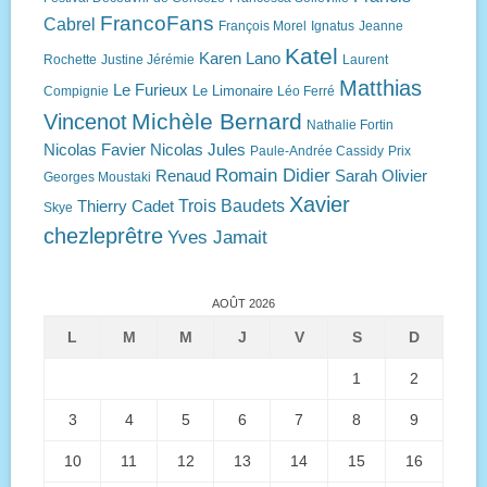
FrancoFans
Cabrel
François Morel
Ignatus
Jeanne
Katel
Karen Lano
Rochette
Justine Jérémie
Laurent
Matthias
Le Furieux
Le Limonaire
Compignie
Léo Ferré
Michèle Bernard
Vincenot
Nathalie Fortin
Nicolas Favier
Nicolas Jules
Paule-Andrée Cassidy
Prix
Romain Didier
Renaud
Sarah Olivier
Georges Moustaki
Xavier
Trois Baudets
Thierry Cadet
Skye
chezleprêtre
Yves Jamait
AOÛT 2026
L
M
M
J
V
S
D
1
2
3
4
5
6
7
8
9
10
11
12
13
14
15
16