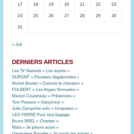
17
18
19
20
21
22
23
24
25
26
27
28
29
30
31
« Juil
DERNIERS ARTICLES
Les Tit’ Nassels « Les autres »
DUPONT « Pensées Vagabondes »
Michel Boutet « Comme le chanteur »
FULBERT « Les Anges Nomades »
Marion Cousineau « Présences »
Tom Poisson « Garçon(s) »
Julie Campiche solo « Unspoken »
LEO FERRÉ Pour tout bagage
Bruno BREL « Chanter »
Maïa « Je pleure aussi «
Geneviève Racette « Je rends les armes »