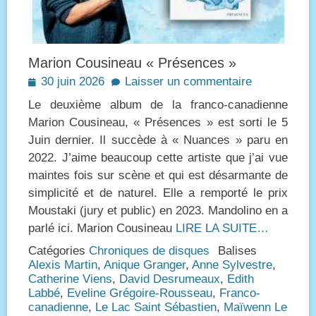
Marion Cousineau « Présences »
Posted
30 juin 2026
Laisser un commentaire
on
Le deuxième album de la franco-canadienne
Marion Cousineau, « Présences » est sorti le 5
Juin dernier. Il succède à « Nuances » paru en
2022. J’aime beaucoup cette artiste que j’ai vue
maintes fois sur scène et qui est désarmante de
simplicité et de naturel. Elle a remporté le prix
Moustaki (jury et public) en 2023. Mandolino en a
parlé ici. Marion Cousineau
LIRE LA SUITE…
Catégories
Chroniques de disques
Balises
Alexis Martin
,
Anique Granger
,
Anne Sylvestre
,
Catherine Viens
,
David Desrumeaux
,
Edith
Labbé
,
Eveline Grégoire-Rousseau
,
Franco-
canadienne
,
Le Lac Saint Sébastien
,
Maïwenn Le