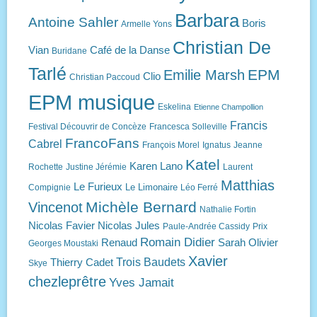
Barbara
Antoine Sahler
Boris
Armelle Yons
Christian De
Vian
Café de la Danse
Buridane
Tarlé
EPM
Emilie Marsh
Clio
Christian Paccoud
EPM musique
Eskelina
Etienne Champollion
Francis
Festival Découvrir de Concèze
Francesca Solleville
FrancoFans
Cabrel
François Morel
Ignatus
Jeanne
Katel
Karen Lano
Rochette
Justine Jérémie
Laurent
Matthias
Le Furieux
Le Limonaire
Compignie
Léo Ferré
Michèle Bernard
Vincenot
Nathalie Fortin
Nicolas Favier
Nicolas Jules
Paule-Andrée Cassidy
Prix
Romain Didier
Renaud
Sarah Olivier
Georges Moustaki
Xavier
Trois Baudets
Thierry Cadet
Skye
chezleprêtre
Yves Jamait