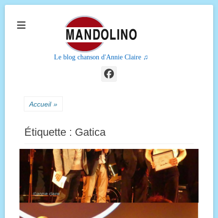
Le blog chanson d'Annie Claire ♫
Facebook
Accueil
»
Étiquette :
Gatica