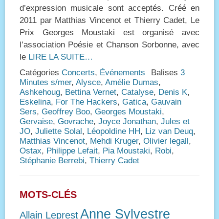
d’expression musicale sont acceptés. Créé en
2011 par Matthias Vincenot et Thierry Cadet, Le
Prix Georges Moustaki est organisé avec
l’association Poésie et Chanson Sorbonne, avec
le
LIRE LA SUITE…
Catégories
Concerts
,
Événements
Balises
3
Minutes s/mer
,
Alysce
,
Amélie Dumas
,
Ashkehoug
,
Bettina Vernet
,
Catalyse
,
Denis K
,
Eskelina
,
For The Hackers
,
Gatica
,
Gauvain
Sers
,
Geoffrey Boo
,
Georges Moustaki
,
Gervaise
,
Govrache
,
Joyce Jonathan
,
Jules et
JO
,
Juliette Solal
,
Léopoldine HH
,
Liz van Deuq
,
Matthias Vincenot
,
Mehdi Kruger
,
Olivier legall
,
Ostax
,
Philippe Lefait
,
Pia Moustaki
,
Robi
,
Stéphanie Berrebi
,
Thierry Cadet
MOTS-CLÉS
Anne Sylvestre
Allain Leprest