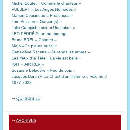
Michel Boutet « Comme le chanteur »
FULBERT « Les Anges Nomades »
Marion Cousineau « Présences »
Tom Poisson « Garçon(s) »
Julie Campiche solo « Unspoken »
LEO FERRÉ Pour tout bagage
Bruno BREL « Chanter »
Maïa « Je pleure aussi «
Geneviève Racette « Je rends les armes »
Les Yeux d’la Tête « La vie est belle »
IGIT « AIR RER »
Suzanne Belaubre « Feu de bois »
Jacques Bertin « Le Chant d’un Homme » Volume 3
1977-2022
➝
QUI SUIS-JE
➝
ARCHIVES