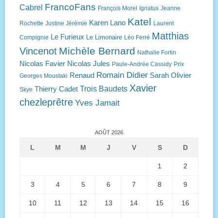
FrancoFans
Cabrel
François Morel
Ignatus
Jeanne
Katel
Karen Lano
Rochette
Justine Jérémie
Laurent
Matthias
Le Furieux
Le Limonaire
Compignie
Léo Ferré
Michèle Bernard
Vincenot
Nathalie Fortin
Nicolas Favier
Nicolas Jules
Paule-Andrée Cassidy
Prix
Romain Didier
Renaud
Sarah Olivier
Georges Moustaki
Xavier
Trois Baudets
Thierry Cadet
Skye
chezleprêtre
Yves Jamait
AOÛT 2026
L
M
M
J
V
S
D
1
2
3
4
5
6
7
8
9
10
11
12
13
14
15
16