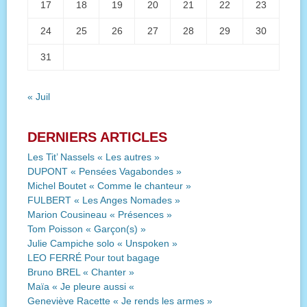
17
18
19
20
21
22
23
24
25
26
27
28
29
30
31
« Juil
DERNIERS ARTICLES
Les Tit’ Nassels « Les autres »
DUPONT « Pensées Vagabondes »
Michel Boutet « Comme le chanteur »
FULBERT « Les Anges Nomades »
Marion Cousineau « Présences »
Tom Poisson « Garçon(s) »
Julie Campiche solo « Unspoken »
LEO FERRÉ Pour tout bagage
Bruno BREL « Chanter »
Maïa « Je pleure aussi «
Geneviève Racette « Je rends les armes »