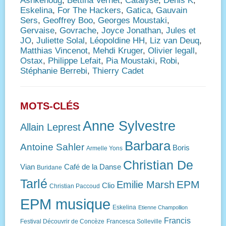
Ashkehoug
,
Bettina Vernet
,
Catalyse
,
Denis K
,
Eskelina
,
For The Hackers
,
Gatica
,
Gauvain
Sers
,
Geoffrey Boo
,
Georges Moustaki
,
Gervaise
,
Govrache
,
Joyce Jonathan
,
Jules et
JO
,
Juliette Solal
,
Léopoldine HH
,
Liz van Deuq
,
Matthias Vincenot
,
Mehdi Kruger
,
Olivier legall
,
Ostax
,
Philippe Lefait
,
Pia Moustaki
,
Robi
,
Stéphanie Berrebi
,
Thierry Cadet
MOTS-CLÉS
Anne Sylvestre
Allain Leprest
Barbara
Antoine Sahler
Boris
Armelle Yons
Christian De
Vian
Café de la Danse
Buridane
Tarlé
EPM
Emilie Marsh
Clio
Christian Paccoud
EPM musique
Eskelina
Etienne Champollion
Francis
Festival Découvrir de Concèze
Francesca Solleville