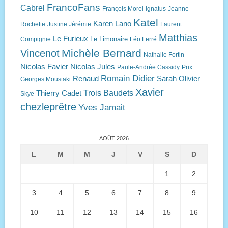
FrancoFans
Cabrel
François Morel
Ignatus
Jeanne
Katel
Karen Lano
Rochette
Justine Jérémie
Laurent
Matthias
Le Furieux
Le Limonaire
Compignie
Léo Ferré
Michèle Bernard
Vincenot
Nathalie Fortin
Nicolas Favier
Nicolas Jules
Paule-Andrée Cassidy
Prix
Romain Didier
Renaud
Sarah Olivier
Georges Moustaki
Xavier
Trois Baudets
Thierry Cadet
Skye
chezleprêtre
Yves Jamait
AOÛT 2026
L
M
M
J
V
S
D
1
2
3
4
5
6
7
8
9
10
11
12
13
14
15
16