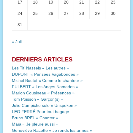
17
18
19
20
21
22
23
24
25
26
27
28
29
30
31
« Juil
DERNIERS ARTICLES
Les Tit’ Nassels « Les autres »
DUPONT « Pensées Vagabondes »
Michel Boutet « Comme le chanteur »
FULBERT « Les Anges Nomades »
Marion Cousineau « Présences »
Tom Poisson « Garçon(s) »
Julie Campiche solo « Unspoken »
LEO FERRÉ Pour tout bagage
Bruno BREL « Chanter »
Maïa « Je pleure aussi «
Geneviève Racette « Je rends les armes »