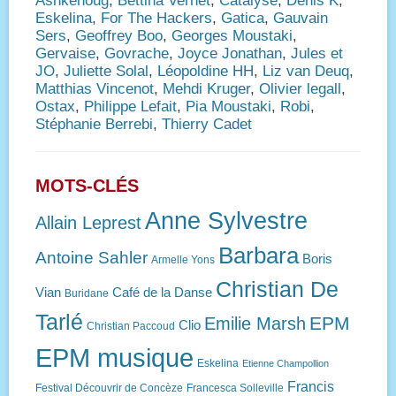
Ashkehoug
,
Bettina Vernet
,
Catalyse
,
Denis K
,
Eskelina
,
For The Hackers
,
Gatica
,
Gauvain
Sers
,
Geoffrey Boo
,
Georges Moustaki
,
Gervaise
,
Govrache
,
Joyce Jonathan
,
Jules et
JO
,
Juliette Solal
,
Léopoldine HH
,
Liz van Deuq
,
Matthias Vincenot
,
Mehdi Kruger
,
Olivier legall
,
Ostax
,
Philippe Lefait
,
Pia Moustaki
,
Robi
,
Stéphanie Berrebi
,
Thierry Cadet
MOTS-CLÉS
Anne Sylvestre
Allain Leprest
Barbara
Antoine Sahler
Boris
Armelle Yons
Christian De
Vian
Café de la Danse
Buridane
Tarlé
EPM
Emilie Marsh
Clio
Christian Paccoud
EPM musique
Eskelina
Etienne Champollion
Francis
Festival Découvrir de Concèze
Francesca Solleville