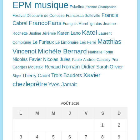
EPM musique
Eskelina
Etienne Champollion
Francis
Festival Découvrir de Concèze
Francesca Solleville
FrancoFans
Cabrel
François Morel
Ignatus
Jeanne
Katel
Karen Lano
Rochette
Justine Jérémie
Laurent
Matthias
Le Furieux
Le Limonaire
Compignie
Léo Ferré
Michèle Bernard
Vincenot
Nathalie Fortin
Nicolas Favier
Nicolas Jules
Paule-Andrée Cassidy
Prix
Romain Didier
Renaud
Sarah Olivier
Georges Moustaki
Xavier
Trois Baudets
Thierry Cadet
Skye
chezleprêtre
Yves Jamait
AOÛT 2026
L
M
M
J
V
S
D
1
2
3
4
5
6
7
8
9