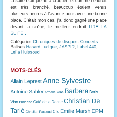
la salle était pleine à craquer, et comme l’endroit
est très branché, beaucoup étaient venus
plusieurs heures à l’avance pour avoir une bonne
place. C’était mon cas, j’ai donc gagné une place
devant la scène, le meilleur endroit
LIRE LA
SUITE…
Catégories
Chroniques de disques
,
Concerts
Balises
Hasard Ludique
,
JASPIR
,
Label 440
,
Leïla Huissoud
MOTS-CLÉS
Anne Sylvestre
Allain Leprest
Barbara
Antoine Sahler
Boris
Armelle Yons
Christian De
Vian
Café de la Danse
Buridane
Tarlé
EPM
Emilie Marsh
Clio
Christian Paccoud