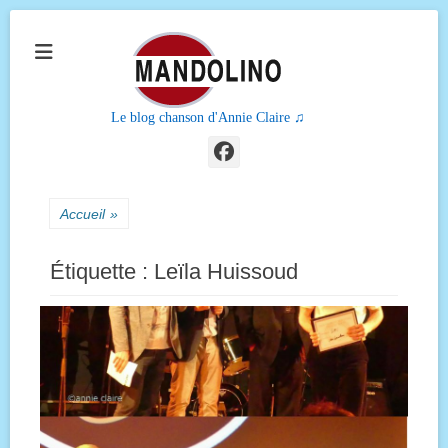
Le blog chanson d'Annie Claire ♫
Facebook
Accueil
»
Étiquette :
Leïla Huissoud