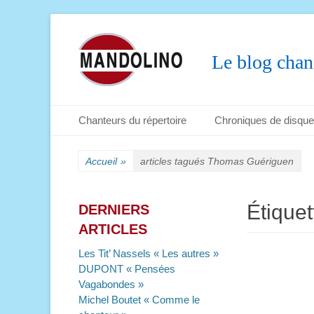
Le blog chan
Menu principal
Aller
Chanteurs du répertoire
Chroniques de disqu
au
Menu secondaire
Aller
contenu
au
Accueil
»
articles tagués
Thomas Guériguen
contenu
Étiquet
DERNIERS
ARTICLES
Les Tit’ Nassels « Les autres »
DUPONT « Pensées
Vagabondes »
Michel Boutet « Comme le