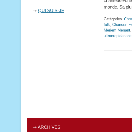
chanteuse/ch
monde. Sa plu
➝
QUI SUIS-JE
Catégories
Chro
folk
,
Chanson Fr
Meriem Menant
ultracrepidarian
➝
ARCHIVES