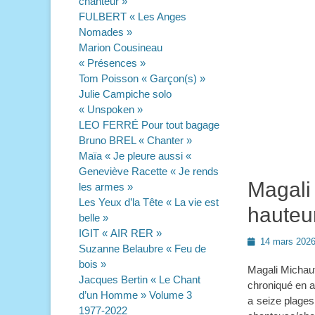
chanteur »
FULBERT « Les Anges
Nomades »
Marion Cousineau
« Présences »
Tom Poisson « Garçon(s) »
Julie Campiche solo
« Unspoken »
LEO FERRÉ Pour tout bagage
Bruno BREL « Chanter »
Maïa « Je pleure aussi «
Geneviève Racette « Je rends
Magali
les armes »
Les Yeux d’la Tête « La vie est
hauteu
belle »
IGIT « AIR RER »
Posted
14 mars 202
Suzanne Belaubre « Feu de
on
bois »
Magali Michau
Jacques Bertin « Le Chant
chroniqué en avr
d’un Homme » Volume 3
a seize plages,
1977-2022