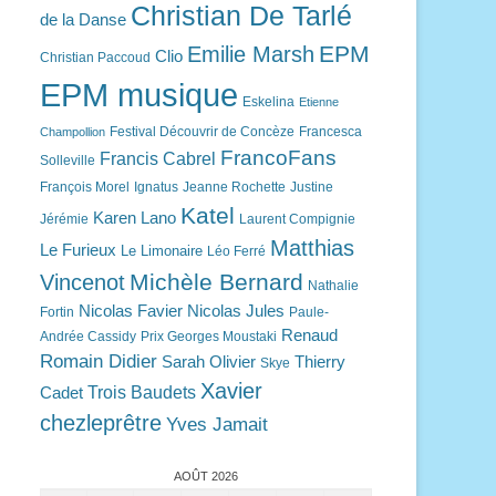
Christian De Tarlé
de la Danse
EPM
Emilie Marsh
Clio
Christian Paccoud
EPM musique
Eskelina
Etienne
Festival Découvrir de Concèze
Francesca
Champollion
FrancoFans
Francis Cabrel
Solleville
François Morel
Ignatus
Jeanne Rochette
Justine
Katel
Karen Lano
Jérémie
Laurent Compignie
Matthias
Le Furieux
Le Limonaire
Léo Ferré
Michèle Bernard
Vincenot
Nathalie
Nicolas Favier
Nicolas Jules
Fortin
Paule-
Renaud
Andrée Cassidy
Prix Georges Moustaki
Romain Didier
Sarah Olivier
Thierry
Skye
Xavier
Trois Baudets
Cadet
chezleprêtre
Yves Jamait
AOÛT 2026