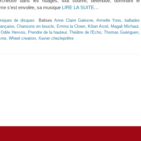
ercheuse dans les nuages, tout sourire, détendue, dominant le
me s’est envolée, sa musique
LIRE LA SUITE…
niques de disques
Balises
Anne Claire Galesne
,
Armelle Yons
,
ballades
ançaise
,
Chansons en boucle
,
Emma la Clown
,
Kilian Arzel
,
Magali Michaut
,
,
Odile Hervois
,
Prendre de la hauteur
,
Théâtre de l'Echo
,
Thomas Guériguen
,
isme
,
Wheel creation
,
Xavier chezleprêtre