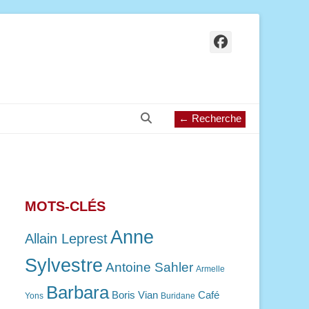
Facebook
Recherche
← Recherche
MOTS-CLÉS
Anne
Allain Leprest
Sylvestre
Antoine Sahler
Armelle
Barbara
Boris Vian
Café
Yons
Buridane