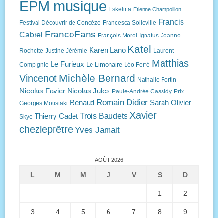
EPM musique
Eskelina
Etienne Champollion
Francis
Festival Découvrir de Concèze
Francesca Solleville
FrancoFans
Cabrel
François Morel
Ignatus
Jeanne
Katel
Karen Lano
Rochette
Justine Jérémie
Laurent
Matthias
Le Furieux
Le Limonaire
Compignie
Léo Ferré
Michèle Bernard
Vincenot
Nathalie Fortin
Nicolas Favier
Nicolas Jules
Paule-Andrée Cassidy
Prix
Romain Didier
Renaud
Sarah Olivier
Georges Moustaki
Xavier
Trois Baudets
Thierry Cadet
Skye
chezleprêtre
Yves Jamait
AOÛT 2026
L
M
M
J
V
S
D
1
2
3
4
5
6
7
8
9