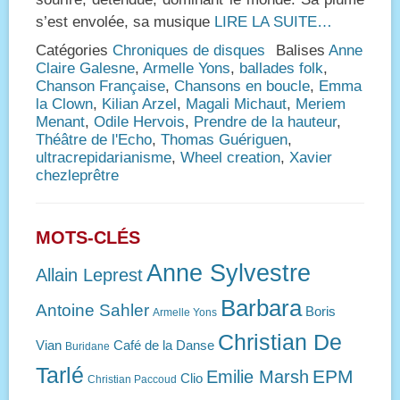
s’est envolée, sa musique
LIRE LA SUITE…
Catégories
Chroniques de disques
Balises
Anne
Claire Galesne
,
Armelle Yons
,
ballades folk
,
Chanson Française
,
Chansons en boucle
,
Emma
la Clown
,
Kilian Arzel
,
Magali Michaut
,
Meriem
Menant
,
Odile Hervois
,
Prendre de la hauteur
,
Théâtre de l'Echo
,
Thomas Guériguen
,
ultracrepidarianisme
,
Wheel creation
,
Xavier
chezleprêtre
MOTS-CLÉS
Anne Sylvestre
Allain Leprest
Barbara
Antoine Sahler
Boris
Armelle Yons
Christian De
Vian
Café de la Danse
Buridane
Tarlé
EPM
Emilie Marsh
Clio
Christian Paccoud