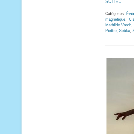
SUITE…
Catégories
Évé
magnétique
,
Cl
Mathilde Vrech
,
Piettre
,
Sebka
,