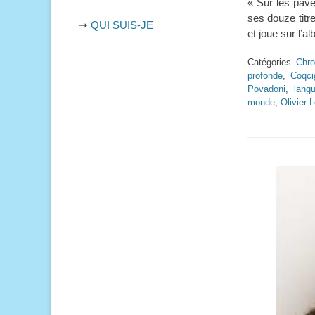
« Sur les pavé
ses douze titre
➝
QUI SUIS-JE
et joue sur l’a
Catégories
Chro
profonde
,
Coqci
Povadoni
,
langu
monde
,
Olivier 