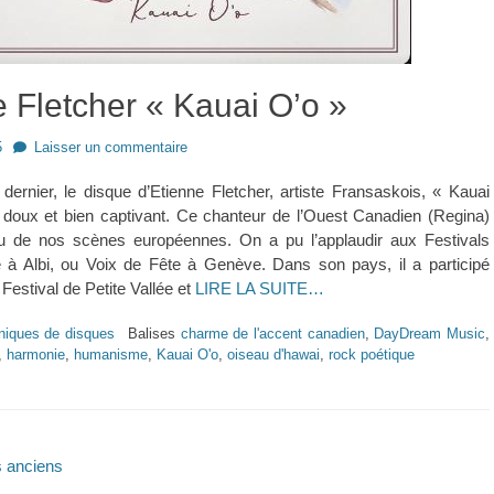
 Fletcher « Kauai O’o »
5
Laisser un commentaire
dernier, le disque d’Etienne Fletcher, artiste Fransaskois, « Kauai
 doux et bien captivant. Ce chanteur de l’Ouest Canadien (Regina)
u de nos scènes européennes. On a pu l’applaudir aux Festivals
 à Albi, ou Voix de Fête à Genève. Dans son pays, il a participé
estival de Petite Vallée et
LIRE LA SUITE…
niques de disques
Balises
charme de l'accent canadien
,
DayDream Music
,
,
harmonie
,
humanisme
,
Kauai O'o
,
oiseau d'hawai
,
rock poétique
on
s anciens