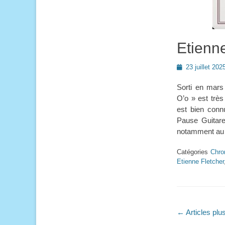
Etienne
Posted
23 juillet 202
on
Sorti en mars 
O’o » est très
est bien conn
Pause Guitare
notamment au F
Catégories
Chro
Etienne Fletcher
Navigati
←
Articles plu