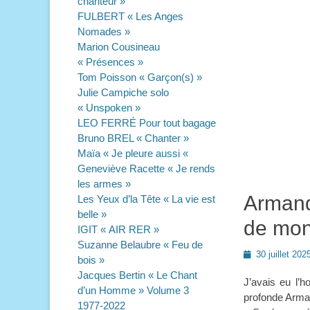
chanteur »
FULBERT « Les Anges
Nomades »
Marion Cousineau
« Présences »
Tom Poisson « Garçon(s) »
Julie Campiche solo
« Unspoken »
LEO FERRÉ Pour tout bagage
Bruno BREL « Chanter »
Maïa « Je pleure aussi «
Geneviève Racette « Je rends
les armes »
Armand
Les Yeux d’la Tête « La vie est
belle »
de mon
IGIT « AIR RER »
Suzanne Belaubre « Feu de
Posted
30 juillet 202
bois »
on
Jacques Bertin « Le Chant
J’avais eu l’h
d’un Homme » Volume 3
profonde Arman
1977-2022