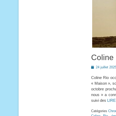
Coline
Posted
24 juillet 202
on
Coline Rio occ
« Maison », so
octobre proch
nous » a conn
suivi des
LIRE
Catégories
Chro
Coline Rio
,
ém