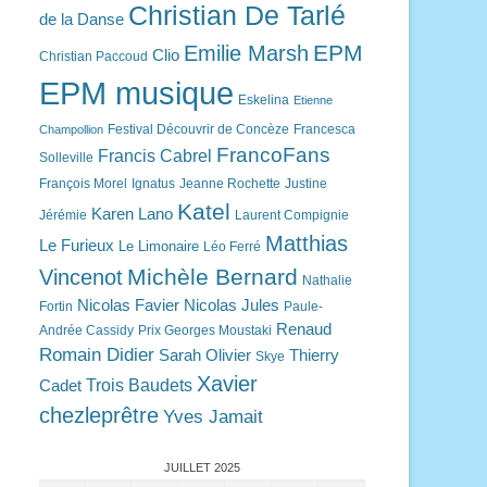
Christian De Tarlé
de la Danse
EPM
Emilie Marsh
Clio
Christian Paccoud
EPM musique
Eskelina
Etienne
Festival Découvrir de Concèze
Francesca
Champollion
FrancoFans
Francis Cabrel
Solleville
François Morel
Ignatus
Jeanne Rochette
Justine
Katel
Karen Lano
Jérémie
Laurent Compignie
Matthias
Le Furieux
Le Limonaire
Léo Ferré
Michèle Bernard
Vincenot
Nathalie
Nicolas Favier
Nicolas Jules
Fortin
Paule-
Renaud
Andrée Cassidy
Prix Georges Moustaki
Romain Didier
Sarah Olivier
Thierry
Skye
Xavier
Trois Baudets
Cadet
chezleprêtre
Yves Jamait
JUILLET 2025