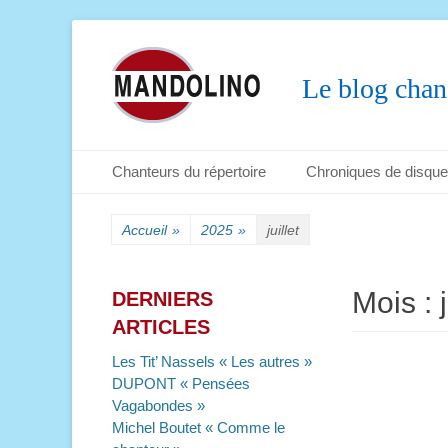
Le blog chan
Menu principal
Aller
Chanteurs du répertoire
Chroniques de disqu
au
Menu secondaire
Aller
contenu
au
Accueil
»
2025
»
juillet
contenu
Mois :
DERNIERS
ARTICLES
Les Tit’ Nassels « Les autres »
DUPONT « Pensées
Vagabondes »
Michel Boutet « Comme le