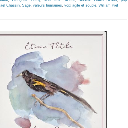
aël Chassin
,
Sage
,
valeurs humaines
,
voix agile et souple
,
William Piel