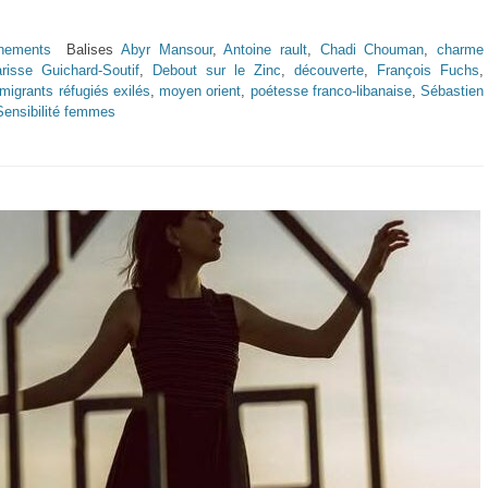
nements
Balises
Abyr Mansour
,
Antoine rault
,
Chadi Chouman
,
charme
arisse Guichard-Soutif
,
Debout sur le Zinc
,
découverte
,
François Fuchs
,
migrants réfugiés exilés
,
moyen orient
,
poétesse franco-libanaise
,
Sébastien
Sensibilité femmes