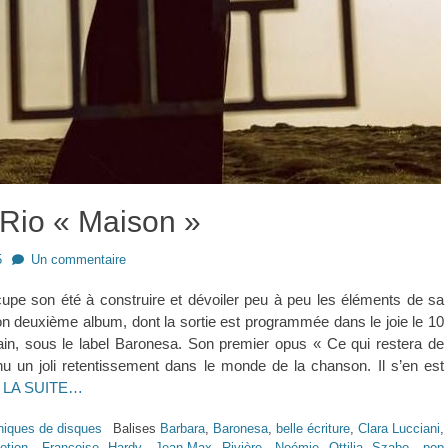
 Rio « Maison »
5
Un commentaire
upe son été à construire et dévoiler peu à peu les éléments de sa
n deuxième album, dont la sortie est programmée dans le joie le 10
ain, sous le label Baronesa. Son premier opus « Ce qui restera de
u un joli retentissement dans le monde de la chanson. Il s’en est
 LA SUITE…
niques de disques
Balises
Barbara
,
Baronesa
,
belle écriture
,
Clara Lucciani
,
otion
,
Françoise Hardy
,
Jean-Max Rivière
,
Noémie Ottilia Szabo
,
pop