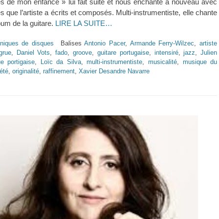
s de mon enfance » lui fait suite et nous enchante à nouveau avec
s que l’artiste a écrits et composés. Multi-instrumentiste, elle chante
lbum de la guitare.
LIRE LA SUITE…
niques de disques
Balises
Antonio Pacer
,
Armande Ferry-Wilzec
,
artiste
grue
,
Daniel Vots
,
fado
,
groove
,
guitare portugaise
,
intensiré
,
jazz
,
Julien
e portigaise
,
Loïc da Silva
,
multi-instrumentiste
,
musicalité
,
musique du
Lété
,
originalité
,
raffinement
,
Xavier Desandre Navarre