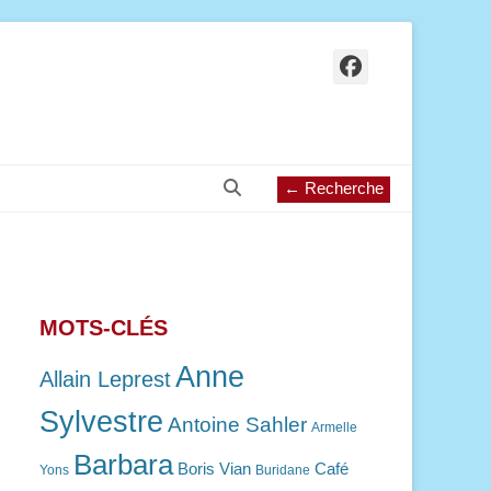
Facebook
Recherche
← Recherche
MOTS-CLÉS
Anne
Allain Leprest
Sylvestre
Antoine Sahler
Armelle
Barbara
Boris Vian
Café
Yons
Buridane