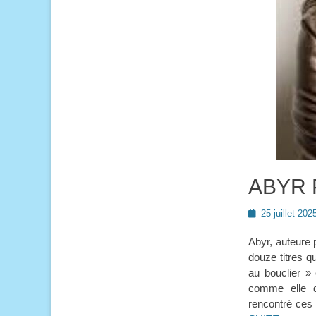
ABYR P
Posted
25 juillet 202
on
Abyr, auteure 
douze titres 
au bouclier »
comme elle q
rencontré ces